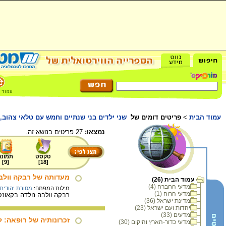
עמוד הבית
>
פריטים דומים של
שני ילדים בני שנתיים וחמש עם טלאי צהוב, 
נמצאו:
27 פריטים בנושא זה.
טקסט
תמונה
]
9
[
]
18
[
מעדותה של רבקה וולב
עמוד הבית (26)
מדעי החברה (4)
מילות המפתח:
מסורת יהודית
מדעי הרוח (1)
רבקה וולבה נולדה בקאונס שבליטא בשנת 1923, בת למשפחה דתית. בעדותה מתארת רבקה 
מדינת ישראל (36)
יהדות ועם ישראל (23)
מדעים (33)
זכרונותיה של רופאה: 
מדעי כדור-הארץ והיקום (30)