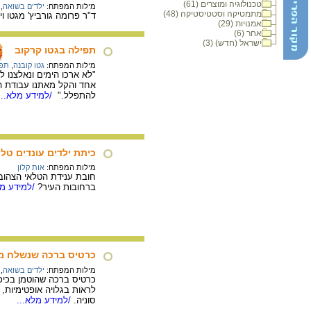
טכנולוגיה ומוצרים (61)
מילות המפתח:
ילדים בשואה
,
מתמטיקה וסטטיסטיקה (48)
ד"ר פרומה גורביץ' מגטו ויליאמפולה שבקובנה מתאר
אמנויות (29)
אחר (6)
ישראל (חדש) (3)
תפילה בגטו קרקוב
מילות המפתח:
גטו קובנה
,
תפי
"לא ארכו הימים ונאלצנו 
אחד והקל מאתנו עבודת הת
להתפלל."
/למידע מלא...
כיתת ילדים עונדים טל
מילות המפתח:
אות קלון
חובת ענידת הטלאי הצהוב 
ברחובות העיר?
/למידע מל
כרטיס ברכה שנשלח מגט
מילות המפתח:
ילדים בשואה
,
כרטיס ברכה שהוטמן בכיכר 
לראות בגלויה אופטימיות,
סוניה.
/למידע מלא...