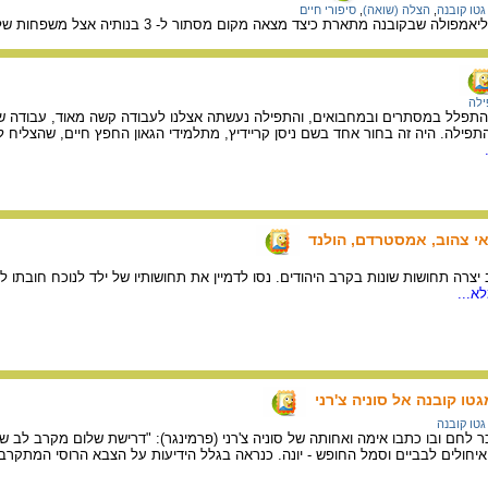
גטו קובנה
,
הצלה (שואה)
,
סיפורי חיים
ת כיצד מצאה מקום מסתור ל- 3 בנותיה אצל משפחות של רופאים שלמדו אתה וכיצד סייעה להוציא ילדים אחרים מהגטו.
לה
להתפלל במסתרים ובמחבואים, והתפילה נעשתה אצלנו לעבודה קשה מאוד, עבודה שבל
פילה. היה זה בחור אחד בשם ניסן קריידיץ, מתלמידי הגאון החפץ חיים, שהצליח 
אי צהוב, אמסטרדם, הולנד
יצרה תחושות שונות בקרב היהודים. נסו לדמיין את תחושותיו של ילד לנוכח חובתו 
א...
ו קובנה אל סוניה צ'רני
גטו קובנה
לחם ובו כתבו אימה ואחותה של סוניה צ'רני (פרמינגר): "דרישת שלום מקרב לב שולח
 איחולים לבביים וסמל החופש - יונה. כנראה בגלל הידיעות על הצבא הרוסי המתקר