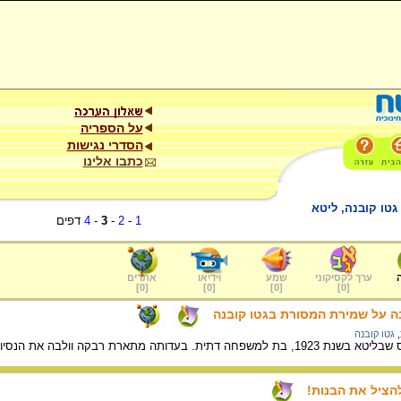
על הספריה
הסדרי נגישות
כתבו אלינו
גטו קובנה, ליטא
1
-
2
-
3
-
4
דפים
ערך לקסיקוני
שמע
וידיאו
אתרים
]
0
[
]
0
[
]
0
[
]
0
[
ה על שמירת המסורת בגטו קובנה
,
גטו קובנה
וולבה את הנסיונות להמשיך בשמירת המסורת בגטו קובנה.
להציל את הבנות!