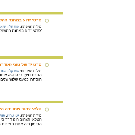
סרטי זרוע במחנה ההשמ
מילות המפתח:
אות קלון
,
שואה
'סרטי זרוע במחנה ההשמדה אושוויץ-1', 1945, צבע-מים ועיפרון על נייר. תומ
סרט יד של טוני זאודר
מילות המפתח:
אות קלון
,
גטו 
הסרט סימֵן כי הנושא אותו
הוסתרו כמעט שלוש שנים ב
טלאי צהוב שחוייבה הי
מילות המפתח:
גטו טרזין
,
אות 
הטלאי הצהוב הינו דרך סימ
הסימון היה אחת הגזירות 