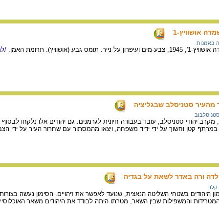
דה אושוויץ-1
 באמנות
ס גבע (אושוויץ). תרומת האמן.
/למ
ר מהעיר סטניסלב שבגליציה
סטניסלבוב
, מקרב יהודי סטניסלב, עובד בעבודה חיונית לגרמנים. גם יהודים אלו נלקחו לבסוף ב
מרתף קטן וחשוך על ידי ידיד משפחה, ויצאו מהמסתור עם שחרור העיר על ידי הצב
לדה ורה באדר לשאת על בגדיה
קלון
ון היהודים בשטחי השליטה הנאצית, שנועד לאפשר את זיהויים. הסימון נעשה בצורות ש
המטרידות והמשפילות שבין השאר, מטרתו היתה לבודד את היהודים משאר האוכלוסיי