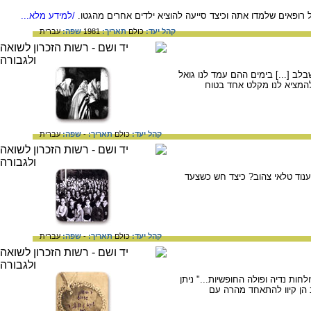
/למידע מלא...
קהל יעד:
כולם
תאריך:
1981
שפה:
עברית
ב [...] בימים ההם עמד לנו גואל
להמציא לנו מקלט אחד בטוח
קהל יעד:
כולם
תאריך:
-
שפה:
עברית
לענוד טלאי צהוב? כיצד חש כשצעד
קהל יעד:
כולם
תאריך:
-
שפה:
עברית
ות נדיה ופולה החופשיות..." ניתן
ב הן קיוו להתאחד מהרה עם