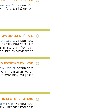
מילות המפתח:
סלובקיה
,
אות 
האותיות HZ מציינות 'יהודים כלכליים' - יהודים שמקצועם נחוץ היה לשלטונות ולכן גרושם למחנה נדחה.
שני ילדים בני שנתיים 
מילות המפתח:
גטו קובנה
,
אות
ב-11 ביולי
לענוד על חזיהם מגן דוד צ
הטלאי הצהוב גם בגטו למר
טלאי צהוב שחוייבה הי
מילות המפתח:
גטו טרזין
,
אות 
הטלאי הצהוב הינו דרך סימ
הסימון היה אחת הגזירות 
מוכר סרטי זרוע בגטו
מילות המפתח:
אות קלון
,
שואה
מוכר סרטי זרוע בגטו, 1942, עיפרון ועיפרון צבעוני על נייר.