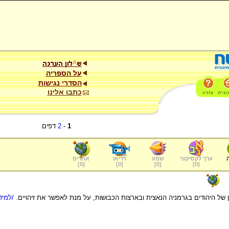
על הספריה
הסדרי נגישות
כתבו אלינו
1
-
2
דפים
ערך לקסיקוני
שמע
וידיאו
אתרים
]
0
[
]
0
[
]
0
[
]
0
[
ן של היהודים בגרמניה הנאצית ובארצות הכבושות, על מנת לאפשר את זיהויים.
/למיד