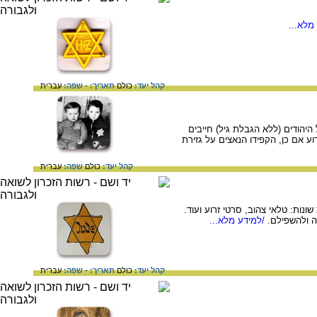
מלא...
קהל יעד:
כולם
תאריך:
-
שפה:
עברית
כל היהודים (ללא הגבלת גיל) חייבים
ע אם כן, הקפידו הנאצים על גזירת
קהל יעד:
כולם
שפה:
עברית
ונות: טלאי צהוב, סרטי זרוע ועוד.
ה ולהשפילם.
/למידע מלא...
קהל יעד:
כולם
תאריך:
-
שפה:
עברית