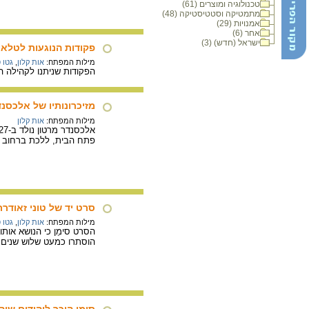
טכנולוגיה ומוצרים (61)
מתמטיקה וסטטיסטיקה (48)
אמנויות (29)
אחר (6)
ישראל (חדש) (3)
פקודות הנוגעות לטלאי ו
מילות המפתח:
אות קלון
,
גטו ס
הפקודות שניתנו לקהילה הי
מזיכרונותיו של אלכסנד
מילות המפתח:
אות קלון
פתח הבית, ללכת ברחוב א
סרט יד של טוני זאודר
מילות המפתח:
אות קלון
,
גטו 
הסרט סימֵן כי הנושא אותו
הוסתרו כמעט שלוש שנים ב
סימן היכר ליהודים שיהו