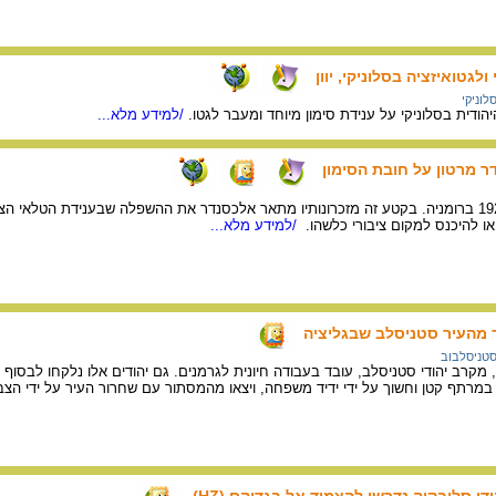
לגטואיזציה בסלוניקי, יוון
לוניקי
הודית בסלוניקי על ענידת סימון מיוחד ומעבר לגטו.
/למידע מלא...
ר מרטון על חובת הסימון
אלכסנדר מרטון נולד ב-1927 ברומניה. בקטע זה מזכרונותיו מתאר אלכסנדר את ההשפלה שבענידת ה
ו להיכנס למקום ציבורי כלשהו.
/למידע מלא...
ר מהעיר סטניסלב שבגליציה
סטניסלבוב
, מקרב יהודי סטניסלב, עובד בעבודה חיונית לגרמנים. גם יהודים אלו נלקחו לבסוף ב
מרתף קטן וחשוך על ידי ידיד משפחה, ויצאו מהמסתור עם שחרור העיר על ידי הצב
די סלובקיה נדרשו להצמיד אל בגדיהם (HZ)