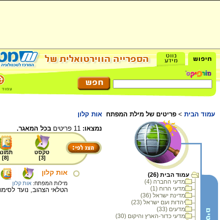
עמוד הבית
>
פריטים של מילת המפתח
אות קלון
נמצאו:
11 פריטים
בכל המאגר.
טקסט
תמונה
]
8
[
]
3
[
אות קלון
עמוד הבית (26)
מדעי החברה (4)
מילות המפתח:
אות קלון
מדעי הרוח (1)
הטלאי הצהוב, נועד לסימו
מדינת ישראל (36)
יהדות ועם ישראל (23)
מדעים (33)
מדעי כדור-הארץ והיקום (30)