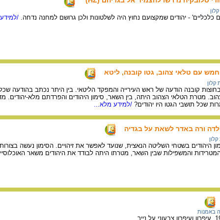
קלון
/למידע 
וחמש עם טלאי צהוב, גטו קובנה, ליטא
 קלון
 1941 הודבקה בחוצות קובנה הודעה של ראש העירייה והמפקד הליטאי. בין היתר נכתב בהודעה ש
הוב. מטרת הטלאי הצהוב היתה, בין השאר, סימון היהודים והפרדתם מלא-יהודים. מדו
ות שכל תושבי הגטו היו יהודים?
/למידע מלא...
לדה ורה באדר לשאת על בגדיה
קלון
ון היהודים בשטחי השליטה הנאצית, שנועד לאפשר את זיהויים. הסימון נעשה בצורות ש
המטרידות והמשפילות שבין השאר, מטרתו היתה לבודד את היהודים משאר האוכלוסיי
 באמנות