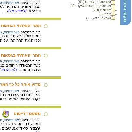
טכנולוגיה ומוצרים (61)
מילות המפתח:
אנטישמיות
,
אי
מתמטיקה וסטטיסטיקה (48)
מצב היהודים בגרמניה לפנ
אמנויות (29)
והביצוע.
/למידע מלא...
אחר (6)
ישראל (חדש) (3)
המרי האזרחי בגטאות א
מילות המפתח:
אנטישמיות
,
גב
יחסם של הנאצים לתרבות 
ולקיים את תרבותם: על הס
המרי האזרחי בגטאות א
מילות המפתח:
אנטישמיות
,
פר
כיצד התמודדו היהודים בג
ולימוד התורה.
/למידע מלא
מדוע איחר כל כך המרד 
מילות המפתח:
אנטישמיות
,
גט
כיצד בודדו הנאצים את ה
בקרב העמים השונים כנגד
משפט דרייפוס
מילות המפתח:
אנטישמיות
,
זו
המידע בדף זה עוסק בפרשת
גרמניה על-ידי אנטישמים בסוף המאה ה-19. כמו-כן, בדף זה מידע על חיבורו של הסופר אמיל 