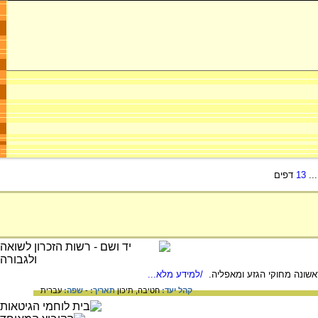
..
13
דפים
/למידע מלא...
קהל יעד:
חטיבה,
תיכון
תאריך:
-
שפה:
עברית