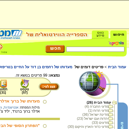
עמוד הבית
>
פריטים דומים של
מעדותו של רחמים בן דוד על החיים בטריפו
נמצאו:
99 פריטים בנושא זה.
טקסט
תמונה
]
31
[
]
57
[
מעדותו של ברוך אדלר 
עמוד הבית (26)
מדעי החברה (4)
מילות המפתח:
אנטישמיות
,
גז
מדעי הרוח (1)
אדלר ברוך ברנרד, יליד צ'כוסלובקיה, 1922. בשנת 1939 השתלטו ההונגרים על עיר מגוריו ויהוד
מדינת ישראל (36)
יהדות ועם ישראל (23)
מדעים (33)
"הפתרון הסופי של הבעי
מדעי כדור-הארץ והיקום (30)