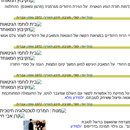
דמות תורת הגזע הנאצית. על הגירת היהודים מגרמניה (מרצון ומאונס): ההחלטה
קהל יעד:
יסודי,
חטיבה,
תיכון
תאריך:
1972
שפה:
עברית
 הרוח היהודיים במציאות הקשה של הגטאות והמאבק של היהודים לשמר צלם אנוש
קהל יעד:
יסודי,
חטיבה,
תיכון
תאריך:
1972
שפה:
עברית
ים היהודי. על המאבק העיקש למען המשך קיום המצוות, הגנה על ספרי התורה
קהל יעד:
יסודי,
חטיבה,
תיכון
תאריך:
1972
שפה:
עברית
ת: על מחיקת כל אפשרות לקשר עם העולם שמעבר לגיטו, על התעמולה המתוחכמת
נאה ופיצול ששיחק לטובתם.
/למידע מלא...
קהל יעד:
יסודי,
חטיבה,
תיכון
תאריך:
1972
שפה:
עברית
 מצרפת שהואשם בריגול לטובת
/למידע