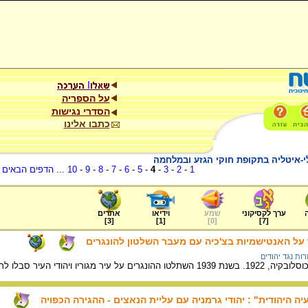
על הספריה
הסדרי נגישות
כתבו אלינו
לי-איטליה בתקופת חוקי הגזע ובמלחמה
1
-
2
-
3
-
4
-
5
-
6
-
7
-
8
-
9
-
10
...
הדפים הבאים
.
ערך לקסיקוני
שמע
וידיאו
אתרים
]
3
[
]
1
[
]
0
[
]
7
[
על האנטישמיות בצ'כיה עם מעבר השלטון להונגרים
רות נגד יהודים
י העיר סבלו לראשונה מחוקי הגזע ומאפליה.
ה היהודית" : יהודי גרמניה עם עליית הנאצים - ההגירה הכפויה