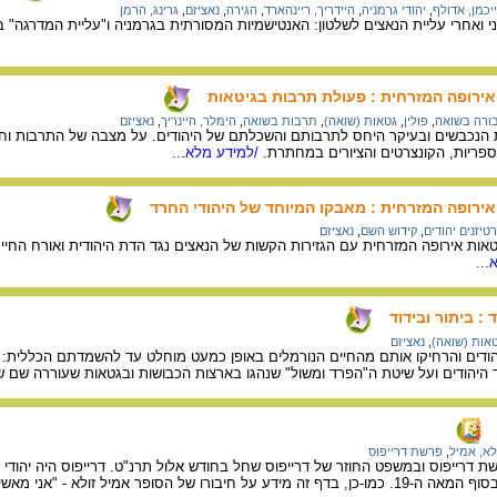
יכמן, אדולף
,
יהודי גרמניה
,
היידריך, ריינהארד
,
הגירה
,
נאציזם
,
גרינג, הרמן
י ואחרי עליית הנאצים לשלטון: האנטישמיות המסורתית בגרמניה ו"עליית המדרגה" ב
ירופה המזרחית : פעולת תרבות בגיטאות
ורה בשואה
,
פולין
,
גטאות (שואה)
,
תרבות בשואה
,
הימלר, היינריך
,
נאציזם
הנכבשים ובעיקר היחס לתרבותם והשכלתם של היהודים. על מצבה של התרבות וחיי
פריות, הקונצרטים והציורים במחתרת.
/למידע מלא...
ירופה המזרחית : מאבקו המיוחד של היהודי החרד
טיזנים יהודים
,
קידוש השם
,
נאציזם
טאות אירופה המזרחית עם הגזירות הקשות של הנאצים נגד הדת היהודית ואורח החי
...
: ביתור ובידוד
אות (שואה)
,
נאציזם
יהודים והרחיקו אותם מהחיים הנורמלים באופן כמעט מוחלט עד להשמדתם הכללי
 היהודים ועל שיטת ה"הפרד ומשול" שנהגו בארצות הכבושות ובגטאות שעוררה שם ש
לא, אמיל
,
פרשת דרייפוס
 דרייפוס ובמשפט החוזר של דרייפוס שחל בחודש אלול תרנ"ט. דרייפוס היה יהודי
זולא - "אני מאשים", ובו גילויי תמיכה בדרייפוס.