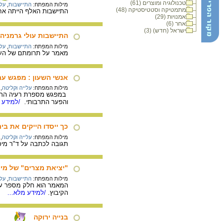
טכנולוגיה ומוצרים (61)
מילות המפתח:
התיישבות
,
עלי
מתמטיקה וסטטיסטיקה (48)
התיישבות האלף הייתה אחת מתוכניות ההתיישבות
אמנויות (29)
אחר (6)
ישראל (חדש) (3)
התיישבות עולי גרמניה
מילות המפתח:
התיישבות
,
עלי
מאמר על תרומתם של העולי
אנשי השעון : מפגש עם
מילות המפתח:
עלייה וקליטה
,
במפגש מספרת רעיה הרניק 
והפער התרבותי.
/למידע מ
כך ייסדו הייקים את בי
מילות המפתח:
עלייה וקליטה
,
תגובה לכתבה על ד"ר מיכא
"יציאת מצרים" של מיי
מילות המפתח:
התיישבות
,
עלי
המאמר הוא חלק מספר על 
הקיבוץ.
/למידע מלא...
בנייה ירוקה