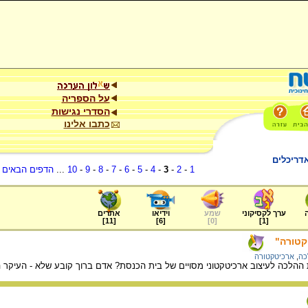
על הספריה
הסדרי נגישות
כתבו אלינו
אדריכלים
1
-
2
-
3
-
4
-
5
-
6
-
7
-
8
-
9
-
10
...
הדפים הבאים
.
ערך לקסיקוני
שמע
וידיאו
אתרים
]
11
[
]
6
[
]
0
[
]
1
[
קטורה"
כה
,
ארכיטקטורה
ההלכה לעיצוב ארכיטקטוני מסויים של בית הכנסת? אדם ברוך קובע שלא - העיקר 