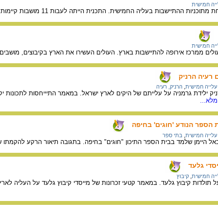
יה חמישית
 בעליה החמישית. התכנית הייתה לעבות 11 מושבות קיימות בחגורה נוספת של 1,000 משפחות פועלים שיתיישבו סביבן.
יה חמישית
ם ממרכז אירופה להתיישבות בארץ. העולים העשירו את הארץ בקיבוצים, מושבים ויי
 רעיה הרניק
עלייה חמישית
,
הרניק, רעיה
ילידת גרמניה על עלייתם של היקים לארץ ישראל. במאמר התיייחסות לתכונות יקיו
לא...
ת הספר הנודע 'חוגים' בחיפה
עלייה חמישית
,
בתי ספר
ל היימן שלמד בבית הספר התיכון "חוגים" בחיפה. בתגובה תיאור הרקע להקמתו של בי
סדי גלעד
יה חמישית
,
קיבוץ
תולדות קיבוץ גלעד. במאמר קטעי זכרונות של מייסדי קיבוץ גלעד על העליה לאר