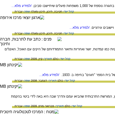
/למידע מלא...
קהל יעד:
חטיבה,
תיכון,
תיכון ומעלה
שפה:
עברית
שובים עירוניים.
/למידע מלא...
קהל יעד:
חטיבה,
תיכון,
תיכון ומעלה
שפה:
עברית
ת כמו קפדנות, יושר ואחריות ותיאור התמודדותם של היקים עם האוכל, האקלים
קהל יעד:
כולם
תאריך:
קיץ, 2009
שפה:
עברית
ת הספר "חוגים" בחיפה ב- 1933.
/למידע מלא...
קהל יעד:
כולם
תאריך:
דצמבר, 2008
שפה:
עברית
ץ, המורשת התרבותית שהביאו עמם והדרך שבה היא באה לידי ביטוי בהקמת
קהל יעד:
כולם
תאריך:
פברואר-מרס, 2009
שפה:
עברית