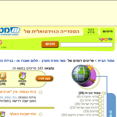
עמוד הבית
>
פריטים דומים של
גשר מזרח מערב - חלום ושברו או : בגידת ה
נמצאו:
143 פריטים בנושא זה.
טקסט
תמונה
]
29
[
]
96
[
בית כנסת: אין "ארכיט
עמוד הבית (26)
מדעי החברה (4)
מילות המפתח:
בתי כנסת
,
הל
מדעי הרוח (1)
האם ישנה דרישה בספרות 
מדינת ישראל (36)
יהדות ועם ישראל (23)
מדעים (33)
התיישבות האלף
מדעי כדור-הארץ והיקום (30)