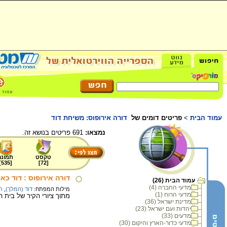
עמוד הבית
>
פריטים דומים של
דורה אירופוס: משיחת דוד
נמצאו:
691 פריטים בנושא זה.
טקסט
תמונה
]
535
[
]
72
[
דורה אירופוס : דוד כא
עמוד הבית (26)
מדעי החברה (4)
מילות המפתח:
דוד (המלך)
,
ת
מדעי הרוח (1)
מתוך ציורי הקיר של בית הכנסת בדורה אורו
מדינת ישראל (36)
יהדות ועם ישראל (23)
מדעים (33)
מדעי כדור-הארץ והיקום (30)