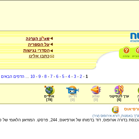
על הספריה
הסדרי נגישות
כתבו אלינו
1
-
2
-
3
-
4
-
5
-
6
-
7
-
8
-
9
-
10
...
הדפים הבאים
.
ערך לקסיקוני
שמע
וידיאו
אתרים
]
78
[
]
0
[
]
0
[
]
6
[
ורפיאוס
נ"ך באמנות
,
דורא אירופוס (עיר)
פוס, דוד בדמותו של אורפיאוס, 244, פרסקו. המוזיאון הלאומי של סוריה, דמשק.