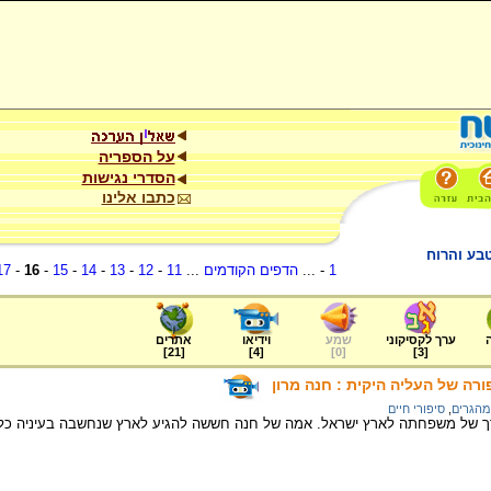
על הספריה
הסדרי נגישות
כתבו אלינו
בע והרוח
1
- ...
הדפים הקודמים
...
11
-
12
-
13
-
14
-
15
-
16
-
17
ערך לקסיקוני
שמע
וידיאו
אתרים
]
21
[
]
4
[
]
0
[
]
3
[
ורה של העליה היקית : חנה מרון
מהגרים
,
סיפורי חיים
ך של משפחתה לארץ ישראל. אמה של חנה חששה להגיע לארץ שנחשבה בעיניה כלא 