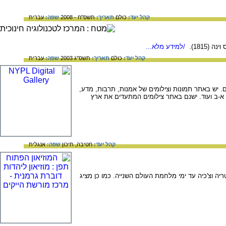
קהל יעד:
כולם
תאריך:
תשס"ח - 2008
שפה:
עברית
1815).
/למידע מלא...
קהל יעד:
כולם
תאריך:
תשס"ג 2003
שפה:
עברית
ם. יש באתר תמונות וצילומים של אמנות, תרבות, מדע,
, א-ב ועוד. ישנם באתר צילומים המתעדים את ארץ
קהל יעד:
חטיבה,
תיכון
שפה:
אנגלית
ה וצ'כיה עד ימי מלחמת העולם השנייה. כמו כן מציג