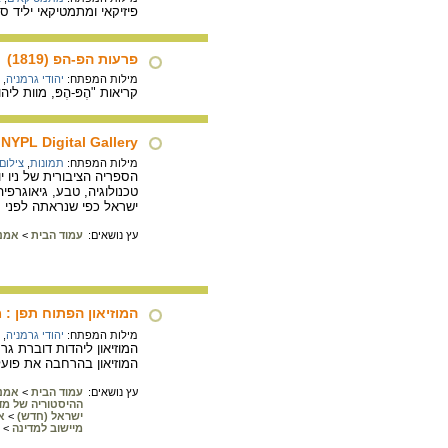
פיזיקאי ומתמטיקאי יליד סי
פרעות הפ-הפ (1819)
מילות המפתח:
יהודי גרמניה
,
קריאות "הֶפּ-הֶפּ, מוות לי
NYPL Digital Gallery
מילות המפתח:
תמונות
,
צילום
הספריה הציבורית של ניו 
טכנולוגיה, טבע, גיאוגרפי
ישראל כפי שנראתה לפני מ
עץ נושאים:
עמוד הבית
>
אמנו
המוזיאון הפתוח תפן : 
מילות המפתח:
יהודי גרמניה
,
המוזיאון ליהדות דוברת ג
המוזיאון בהרחבה את פועל
עץ נושאים:
עמוד הבית
>
אמנו
ההיסטוריה של מד
ישראל (חדש)
>
א
מיישוב למדינה
>