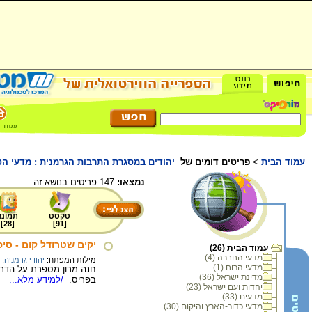
עמוד הבית
>
פריטים דומים של
יהודים במסגרת התרבות הגרמנית : מדעי הט
נמצאו:
147 פריטים בנושא זה.
טקסט
תמונה
]
28
[
]
91
[
יקים שטרודל קום - סיפ
עמוד הבית (26)
מדעי החברה (4)
מילות המפתח:
יהודי גרמניה
,
מדעי הרוח (1)
חנה מרון מספרת על הדר
מדינת ישראל (36)
בפריס.
/למידע מלא...
יהדות ועם ישראל (23)
מדעים (33)
מדעי כדור-הארץ והיקום (30)