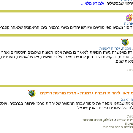
רקוזי שבסיציליה.
/למידע מלא...
פרעות
הודים!" נשמעו מפי פורעים שגירשו יהודים מערי גרמניה בימי הריאקציה שלאחר קונגרס וינה (
,
אמנות
,
גלריות לאמנות
יורק מאפשרת גישה חופשית למאגר בן מאות אלפי תמונות וצילומים היסטוריים ואחרי
ה, ספרות, דיוקנאות ועוד. ניתן לחפש במאגר על פי נושאים, צלמים/אמנים, תאריכים
אות שנים.
יות
מוזיאון ליהדות דוברת גרמנית - מרכז מורשת הייקים
מוזיאונים
רמנית שבתפן מספר את סיפור עברה המפואר של יהדות מרכז אירופה בגרמניה, אוסטרי
ם של היהודים היקים בארץ ישראל.
יות
ינת ישראל
>
כלכלה, חברה ותרבות
מנות
כלכלה חברה ותרבות