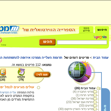
עמוד הבית
>
פריטים דומים של
תרומת העלייה ממרכז אירופה להתפתחות המ
נמצאו:
112 פריטים בנושא זה.
טקסט
תמונה
]
20
[
]
79
[
עולים מגיעים לנמל יפו, 933
עמוד הבית (26)
מדעי החברה (4)
מילות המפתח:
עלייה חמישית
מדעי הרוח (1)
בתקופת המנדט היגעו לארץ
מדינת ישראל (36)
החמישית מורדים מן האניו
יהדות ועם ישראל (23)
מדעים (33)
מדעי כדור-הארץ והיקום (30)