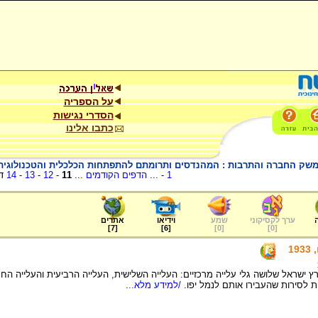
על הספריה
הסדרי נגישות
כתבו אלינו
שק החברה והתרבות : המהנדסים ותרומתם להתפתחות הכלכלית והטכנולוגית 
1
- ...
הדפים הקודמים
...
11
-
12
-
13
-
14
דפ
ערך לקסיקוני
שמע
וידיאו
אתרים
]
7
[
]
6
[
]
0
[
]
0
[
1
 ישראל שלושה גלי עלייה מרכזיים: העלייה השלישית, העלייה הרביעית והעלייה הח
ת לסירות שהעבירו אותם לנמל יפו.
/למידע מלא...