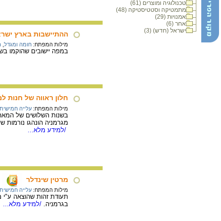
טכנולוגיה ומוצרים (61)
מתמטיקה וסטטיסטיקה (48)
אמנויות (29)
אחר (6)
ישראל (חדש) (3)
ההתיישבות בארץ ישרא
מילות המפתח:
חומה ומגדל
,
ה
במפה יישובים שהוקמו בש
חלון ראווה של חנות למוצ
מילות המפתח:
עלייה חמישית
בשנות השלושים של המאה ה
מגרמניה הונהגו נורמות שי
/למידע מלא...
מרטין שינדלר
מילות המפתח:
עלייה חמישית
בגרמניה.
/למידע מלא...