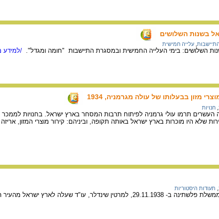
ל בשנות השלושים
תיישבות
,
עלייה חמישית
נות השלושים: בימי העלייה החמישית ובמסגרת התיישבות "חומה ומגדל".
/למידע מ
רי מזון בבעלותו של עולה מגרמניה, 1934
,
חנויות
עשרים תרמו עולי גרמניה לפיתוח תרבות המסחר בארץ ישראל. בחנויות לממכר מוצרי מ
רות שלא היו מוכרות בארץ ישראל באותה תקופה, וביניהם: קירור מוצרי המזון, אריזה 
,
תעודות היסטוריות
תעודת זהות שהוצאה ע"י ממשלת פלשתינה ב- 29.11.1938, למרטין שינדלר, עו"ד שעלה ל