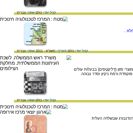
קהל יעד:
כולם
שפה:
עברית
לא...
קהל יעד:
כולם
תאריך:
תשע"א - 2011
שפה:
עברית
זון (דֶלִיקָטֶסִים) בבעלות עולים
מוקפדת ורמת ניקיון וסדר גבוהה.
קהל יעד:
כולם
שפה:
עברית
ארץ ישראל מהעיר הינדנבורג שבשלזיה העלית