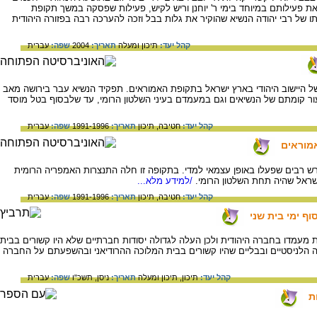
 פעילותם במיוחד בימי ר' יוחנן וריש לקיש, פעילות שפסקה במשך תקופת
של רבי יהודה הנשיא שהוקיר את גלות בבל וזכה להערכה רבה בפזורה היהודית
קהל יעד:
תיכון ומעלה
תאריך:
2004
שפה:
עברית
 של היישוב היהודי בארץ ישראל בתקופת האמוראים. תפקיד הנשיא עבר בירושה מאב
ור קומתם של הנשיאים וגם במעמדם בעיני השלטון הרומי, עד שלבסוף בטל מוסד
קהל יעד:
חטיבה,
תיכון
תאריך:
1991-1996
שפה:
עברית
אמוראים
ש רבים שפעלו באופן עצמאי למדי. בתקופה זו חלה התנצרות האמפריה הרומית
שראל שהיה תחת השלטון הרומי.
/למידע מלא...
קהל יעד:
חטיבה,
תיכון
תאריך:
1991-1996
שפה:
עברית
וף ימי בית שני
מעמדו בחברה היהודית ולכן העלה לגדולה יסודות חברתיים שלא היו קשורים בבית
 הלניסטיים ובבליים שהיו קשורים בבית המלוכה ההרודיאני ובהשפעתם על החברה
קהל יעד:
תיכון,
תיכון ומעלה
תאריך:
ניסן, תשכ"ו
שפה:
עברית
ת