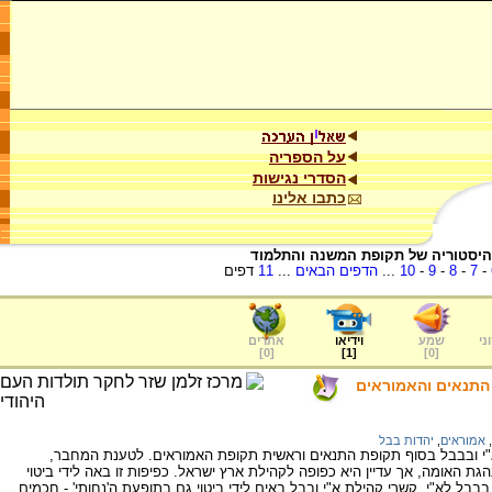
על הספריה
הסדרי נגישות
כתבו אלינו
היסטוריה של תקופת המשנה והתלמוד
-
7
-
8
-
9
-
10
...
הדפים הבאים
...
11
דפים
ני
שמע
וידיאו
אתרים
]
0
[
]
1
[
]
0
[
התנאים והאמוראים
,
אמוראים
,
יהדות בבל
"י ובבבל בסוף תקופת התנאים וראשית תקופת האמוראים. לטענת המחבר,
 האומה, אך עדיין היא כפופה לקהילת ארץ ישראל. כפיפות זו באה לידי ביטוי
בבל לא"י. קשרי קהילת א"י ובבל באים לידי ביטוי גם בתופעת ה'נחותי' - חכמים