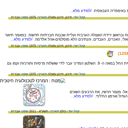
 באימפריה העבאסית.
/למידע מלא...
קהל יעד:
תיכון,
תיכון ומעלה
תאריך:
1975
שפה:
עברית
ת ובראשן ירידת האצולה הערבית ועליית שכבות חברתיות חדשות. במאמר תיאור
, האכרים, העבדים, והנתינים הלא מוסלמים-אהל אלד'מה.
/למידע מלא...
קהל יעד:
תיכון,
תיכון ומעלה
תאריך:
1975
שפה:
עברית
על תהליך ההתפוררות של האימפריה העבאסית החל במאה ה- 9. השלטון המדיני עבר לידי שושלות פרסיות ותורכיות וקמו גם
קהל יעד:
תיכון,
תיכון ומעלה
תאריך:
1975
שפה:
עברית
- מנצור ויורשיו, את הרבעים השונים
דול וארמון הח'ליף.
/למידע מלא...
קהל יעד:
כולם
תאריך:
תשע"א - 2011
שפה:
עברית