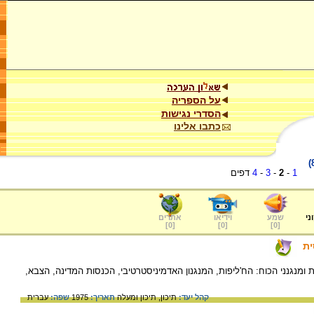
על הספריה
הסדרי נגישות
כתבו אלינו
1
-
2
-
3
-
4
דפים
ני
שמע
וידיאו
אתרים
]
0
[
]
0
[
]
0
[
ית
מנגנני הכוח: הח'ליפות, המנגנון האדמיניסטרטיבי, הכנסות המדינה, הצבא,
קהל יעד:
תיכון,
תיכון ומעלה
תאריך:
1975
שפה:
עברית