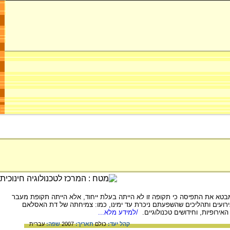
 בין המאה ה-5 למאה ה-15 לסה"נ. השם שניתן לתקופה מבטא את התפיסה כי תקופה זו לא הייתה בעלת ייחוד, אלא הייתה תקופת מעבר
ירועים ותהליכים שהשפעתם ניכרת עד ימינו, כמו: צמיחתה של דת האסלאם
רופיות, וחידושים טכנולוגיים.
/למידע מלא...
קהל יעד:
כולם
תאריך:
2007
שפה:
עברית