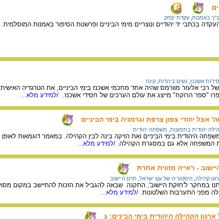
ים
"ך באמנות
,
עקדת יצחק
קדה בכתבי יד יהודיים ונוצריים מימי הביניים ופרשנות הסיפור באמנות המוסלמית.
/
ידות אשכנז
,
נשים ביהדות
,
קינה
רבי אלעזר מוורמס שהיה אחד מחכמי אשכנז בימי הביניים, את הטרגדיה האישית שפ
רו "ספר הרוקח" מייצג את עולם הערכים של חסידי אשכנז.
/למידע מלא...
אצל יהודי צפון צרפת וגרמניה בימי הביניים
ילה יהודית בתפוצות
,
משפחה יהודית
פחה היהודית בימי הביניים ואת הזיקה בינה לבין הקהילה. במאמר דוגמאות לאופן 
ת המשפחה אלא גם במסגרת הקהילה.
/למידע מלא...
שוב - ראייה מזווית אחרת
גון קהילה
,
היסטוריה של עם ישראל
,
חרם היישוב
תנו במחקר ל'חזקת היישוב', התקנה שבאה להגביל את הזכות להתיישב במקום מסוים:
לה מפני התערבות השלטונות.
/למידע מלא...
רגון הקהילה היהודית בימי הבינים: ג