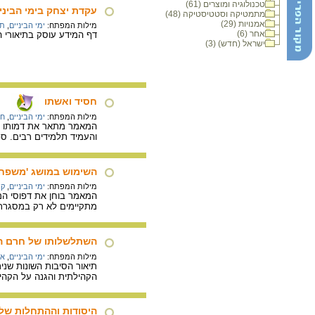
טכנולוגיה ומוצרים (61)
עקדת יצחק בימי הביני
מתמטיקה וסטטיסטיקה (48)
אמנויות (29)
מילות המפתח:
ימי הביניים
,
תנ
אחר (6)
דף המידע עוסק בתיאורי הע
ישראל (חדש) (3)
חסיד ואשתו
מילות המפתח:
ימי הביניים
,
חס
המאמר מתאר את דמותו של 
והעמיד תלמידים רבים. ספ
השימוש במושג 'משפחה' 
מילות המפתח:
ימי הביניים
,
קה
המאמר בוחן את דפוסי המש
מתקיימים לא רק במסגר
השתלשלותו של חרם היי
מילות המפתח:
ימי הביניים
,
אר
תיאור הסיבות השונות שני
הקהילתית והגנה על הקהי
היסודות וההתחלות של א