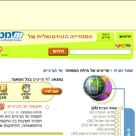
עמוד הבית
>
פריטים של מילת המפתח
ימי הביניים
נמצאו:
47 פריטים
בכל המאגר.
טקסט
תמונה
]
24
[
]
18
[
תקופת ימי הביניים
עמוד הבית (26)
מדעי החברה (4)
מילות המפתח:
ימי הביניים
מדעי הרוח (1)
מדינת ישראל (36)
חסרת חשיבות בין התקופה
יהדות ועם ישראל (23)
והתפשטותה; התחזקותן של 
מדעים (33)
מדעי כדור-הארץ והיקום (30)