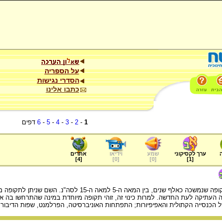
על הספריה
הסדרי נגישות
כתבו אלינו
1
-
2
-
3
-
4
-
5
-
6
דפים
ערך לקסיקוני
שמע
וידיאו
אתרים
]
4
[
]
0
[
]
0
[
]
1
[
תקופת ימי הביניים היא תקופה שנמשכה כאלף שנים,
 העתיקה לעת החדשה. למרות כינוי זה, זוהי תקופה מיוחדת במינה שהתרחשו בה א
הכנסייה הקתולית והאפיפיורות; התפתחות האוניברסיטה, הפרלמנט, שפות הדיבור האי