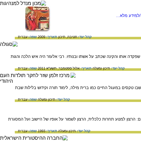
למידע מלא...
קהל יעד:
חטיבה,
תיכון
תאריך:
2009
שפה:
עברית
קדה אותו והקינה שכתב על אשתו ובנותיו. רבי אלעזר היה איש הלכה והגות
קהל יעד:
תיכון ומעלה
תאריך:
אלול ספטמבר, תשע"א 2011
שפה:
עברית
שבו טקסים במעגל החיים כמו ברית מילה, לימוד תורה וקידוש בלילות שבת
קהל יעד:
תיכון ומעלה
שפה:
עברית
 הרצון למנוע תחרות כלכלית, הרצון לשמור על אופיו של היישוב ועל המסגרת
קהל יעד:
תיכון ומעלה
תאריך:
1993
שפה:
עברית