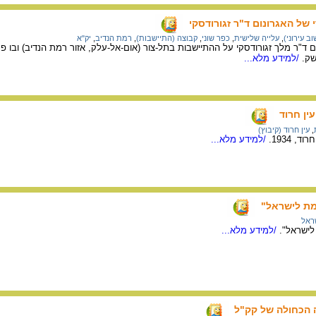
 של האגרונום ד"ר זגורודסקי
וב עירוני)
,
עלייה שלישית
,
כפר שוני
,
קבוצה (התיישבות)
,
רמת הנדיב
,
יק"א
ם ד"ר מלך זגורודסקי על ההתיישבות בתל-צור (אום-אל-עלק, אזור רמת הנדיב) ובו 
ק.
/למידע מלא...
ין חרוד
,
עין חרוד (קיבוץ)
 1934.
/למידע מלא...
ראל
/למידע מלא...
 הכחולה של קק"ל