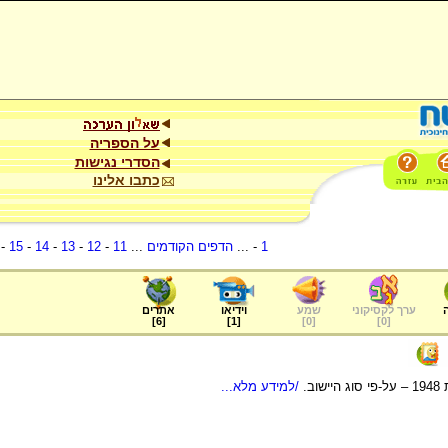
על הספריה
הסדרי נגישות
כתבו אלינו
1
- ...
הדפים הקודמים
...
11
-
12
-
13
-
14
-
15
-
ערך לקסיקוני
שמע
וידיאו
אתרים
]
6
[
]
1
[
]
0
[
]
0
[
ב.
/למידע מלא...