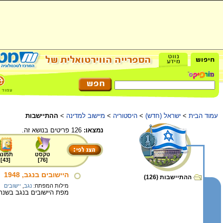
עמוד הבית
>
ישראל (חדש)
>
היסטוריה
>
מיישוב למדינה
>
ההתיישבות
נמצאו:
126 פריטים בנושא זה.
טקסט
תמונה
]
43
[
]
76
[
היישובים בנגב, 1948
ההתיישבות (126)
מילות המפתח:
נגב
,
יישובים
מפת היישובים בנגב בשנת 1948 – על-פי סוג היישו