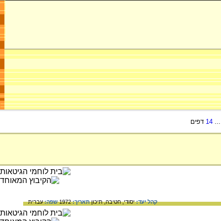
..
14
דפים
קהל יעד:
יסודי,
חטיבה,
תיכון
תאריך:
1972
שפה:
עברית