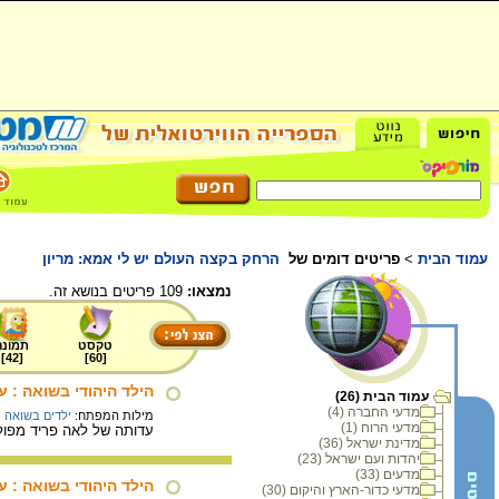
עמוד הבית
>
פריטים דומים של
הרחק בקצה העולם יש לי אמא: מריון
נמצאו:
109 פריטים בנושא זה.
טקסט
תמונה
]
42
[
]
60
[
הילד היהודי בשואה : 
עמוד הבית (26)
מדעי החברה (4)
מילות המפתח:
ילדים בשואה
מדעי הרוח (1)
עדותה של לאה פריד מפולי
מדינת ישראל (36)
יהדות ועם ישראל (23)
מדעים (33)
הילד היהודי בשואה : 
מדעי כדור-הארץ והיקום (30)