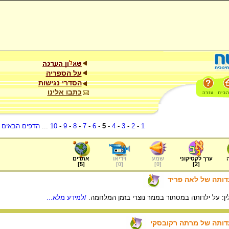
על הספריה
הסדרי נגישות
כתבו אלינו
1
-
2
-
3
-
4
-
5
-
6
-
7
-
8
-
9
-
10
...
הדפים הבאים
.
ערך לקסיקוני
שמע
וידיאו
אתרים
]
5
[
]
0
[
]
0
[
]
2
[
עדותה של לאה פריד
ן: על ילדותה במסתור במנזר נוצרי בזמן המלחמה.
/למידע מלא...
עדותה של מרתה רקובסקי