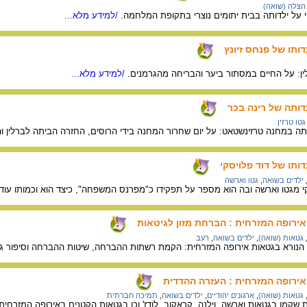
הצלה (שואה)
על ילדותה בבית יתומים נוצרי בתקופת המלחמה.
/למידע מלא...
דותו של פנחס זיונץ
לין: על החיים במסתור ביער והבריחה מהגרמנים.
/למידע מלא...
דותה של רינה בכר
גטו טרזין
ה במחנה טרזינשטאט: על יום שחרור המחנה בידי הרוסים, החזרה הביתה לברלין וה
דותו של דוד פלויסקי
ילדים בשואה
,
גטו וארשה
קי מגטו וארשה ובה הוא מספר על תפקידו כ"מפרנס המשפחה", כיצד הוא וכמותו עוד י
ירופה המזרחית : הברחת מזון לגיטאות
גטאות (שואה)
,
ילדים בשואה
,
רעב
נורא בגטאות אירופה המזרחית: הקמת רשתות ההברחה, שיטות ההברחה וסיפור גב
ירופה המזרחית : העזרה ההדדית
גטאות (שואה)
,
ארגונים יהודיים
,
ילדים בשואה
,
תמיכה חברתית
קמו בגטאות וארשה, וילנה, קראקוב, לודז' וכן בגטאות הקטנים באירופה המזרחית: 