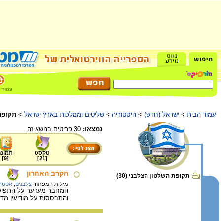
עמוד הבית
>
ישראל (חדש)
>
היסטוריה
>
שליטים וממלכות בארץ ישראל
>
תקופת
נמצאו:
30 פריטים בנושא זה.
טקסט
תמונה
]
9
[
]
21
[
הקרב האחרון
תקופת השלטון הצלבני (30)
מילות המפתח:
צלבנים
,
אסטרט
המחבר מערער על התפיסה 
והתבססות על מודיעין מדוי