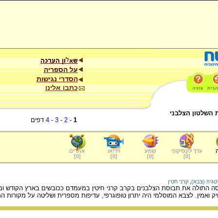
על הספריה
הסדרי נגישות
כתבו אלינו
 השלטון הצלבני
1
-
2
-
3
-
4
דפים
ערך לקסיקוני
שמע
וידיאו
אתרים
]
0
[
]
0
[
]
0
[
]
0
[
גיה (צבא)
,
קרני חטין
התולה את תבוסת הצלבנים בקרב קרני חיטין במעמדם ככובשים בארץ הקודש ומצ
ק ואמין. לצבא המוסלמי היה יתרון טופוגרפי, עדיפות מספרית ושליטה על מקורות המ