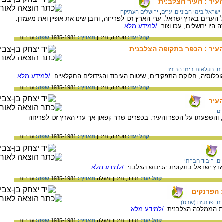
עיר : העיר הצלבנית
ישראל בימי הביניים
,
ערים
,
ירושלים העתיקה
ערים בארץ-ישראל. ערי הארץ זכו לפריחה, ורובן שינו את אופיין ואת מעמדן.
יו ירושלים, עכו וצור.
/למידע מלא...
קהל יעד:
חטיבה,
תיכון
תאריך:
1985-1981
שפה:
עברית
העיר : הכפר בתקופה הצלבנית
ים
,
חקלאות בימי הבינים
לוסיה, חלוקת התפקידים, שיטות העיבוד והגידולים החקלאיים.
/למידע מלא...
קהל יעד:
חטיבה,
תיכון
תאריך:
1985-1981
שפה:
עברית
עיר
ים
השפעתו על הכפר והעיר. בכפרים שרר קפאון אך ערי הארץ זכו לפריחה
קהל יעד:
חטיבה,
תיכון
תאריך:
1985-1981
שפה:
עברית
ים
,
ריבוד חברתי
ץ ישראל בתקופת הכיבוש הצלבני.
/למידע מלא...
קהל יעד:
תיכון,
תיכון ומעלה
תאריך:
1985-1981
שפה:
עברית
 הפרנקים
ים
,
פרנקים (שבט)
ת הממלכה הצלבנית.
/למידע מלא...
קהל יעד:
תיכון,
תיכון ומעלה
תאריך:
1985-1981
שפה:
עברית