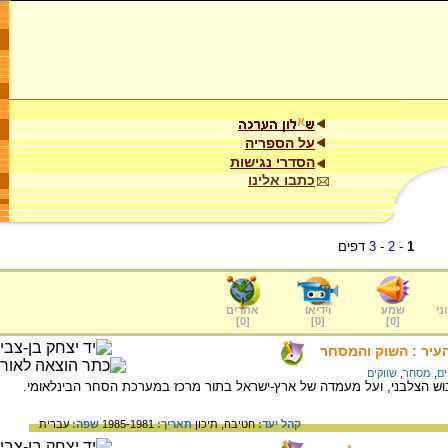
על הספריה
הסדרי נגישות
כתבו אלינו
1
-
2
-
3
דפים
ני
שמע
וידיאו
אתרים
]
0
[
]
0
[
]
0
[
העיר : השוק והמסחר
ים
,
מסחר
,
שווקים
וש הצלבני, ועל מעמדה של ארץ-ישראל בתור מרכז במערכת הסחר הבינלאומי.
קהל יעד:
חטיבה,
תיכון
תאריך:
1985-1981
שפה:
עברית