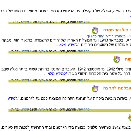
ערב השואה, וגורלה של הקהילה עם הכיבוש הגרמני. בעדות מתוארת דמותו של הרב
קהל יעד:
חטיבה,
תיכון ומעלה
תאריך:
1988
שפה:
עברית
חיסול וההשמדה
ז)
,
משטרה יהודית
,
יהודי סלוניקי
ז'ק לוי מתאר את גורל יהודי סלוניקי מהקמת הגטו בפברואר 1943 ועד המשלוח האחרון של יהודים להשמדה. בתיאורו הוא מבקר
 פעולתם של השוטרים היהודים.
/למידע מלא...
קהל יעד:
חטיבה,
תיכון ומעלה
תאריך:
1988
שפה:
עברית
פות
תיאור עבודות הכפייה שאליהן נשלחו יהודי סלוניקי מיולי 1942 עד אוקטובר 1942. העובדים התנסו בחוויות קשות ביותר ואלה שבבו
דרך על שטח בית הקברות היהודי בעיר.
/למידע מלא...
קהל יעד:
חטיבה,
תיכון ומעלה
תאריך:
1988
שפה:
עברית
סובלנות למחצה
ני. בעדות מובעת ביקרות על הנהגת הקהילה המוצגת כנכנעת לגרמנים.
/למידע
קהל יעד:
חטיבה,
תיכון ומעלה
תאריך:
1988
שפה:
עברית
דוד בנבנישתי מתאר את ההכנות לחג הפסח בשנת 1942 כשהעיר סלוניקי כבושה בידי הגרמנים ובתי החרושת למצות היו סגורים.