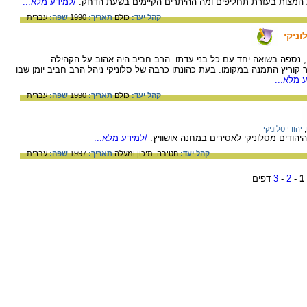
 המצות בעזרת תחליפים ומה ההיתרים הקיימים בשעת הדחק.
/למידע מלא...
קהל יעד:
כולם
תאריך:
1990
שפה:
עברית
ניקי
 נספה בשואה יחד עם כל בני עדתו. הרב חביב היה אהוב על הקהילה
קוריץ התמנה במקומו. בעת כהונתו כרבה של סלוניקי ניהל הרב חביב יומן שבו
 מלא...
קהל יעד:
כולם
תאריך:
1990
שפה:
עברית
,
יהודי סלוניקי
ודים מסלוניקי לאסירים במחנה אושוויץ.
/למידע מלא...
קהל יעד:
חטיבה,
תיכון ומעלה
תאריך:
1997
שפה:
עברית
1
-
2
-
3
דפים