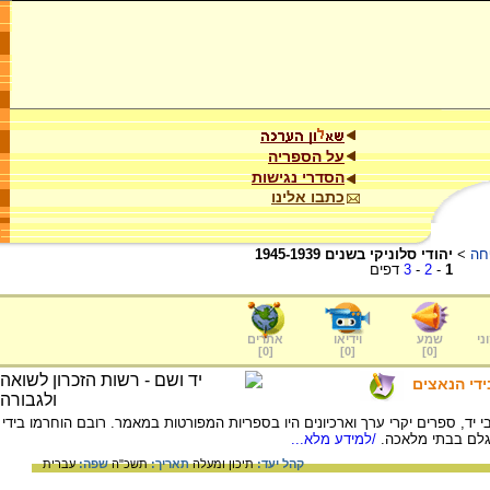
על הספריה
הסדרי נגישות
כתבו אלינו
חה
>
יהודי סלוניקי בשנים 1945-1939
1
-
2
-
3
דפים
ני
שמע
וידיאו
אתרים
]
0
[
]
0
[
]
0
[
ידי הנאצים
 יד, ספרים יקרי ערך וארכיונים היו בספריות המפורטות במאמר. רובם הוחרמו בידי
 גלם בבתי מלאכה.
/למידע מלא...
קהל יעד:
תיכון ומעלה
תאריך:
תשכ"ה
שפה:
עברית