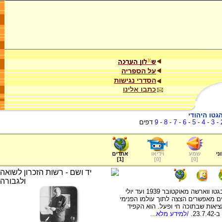
על הספריה
הסדרי נגישות
כתבו אלינו
גטו היהודי
-
3
-
4
-
5
-
6
-
7
-
8
-
9
דפים
ני
שמע
וידיאו
אתרים
]
1
[
]
0
[
]
0
[
על דמותו של אדם צ'רניאקוב, יו"ר היודנראט בגטו ווארשה מאוקטובר 1939 ועד יולי
מנים מאפשרים הצצה לתוך עולמו הפנימי
ציאות שבתוכה חי ופעל. הוא הקפיד
23.
/למידע מלא...