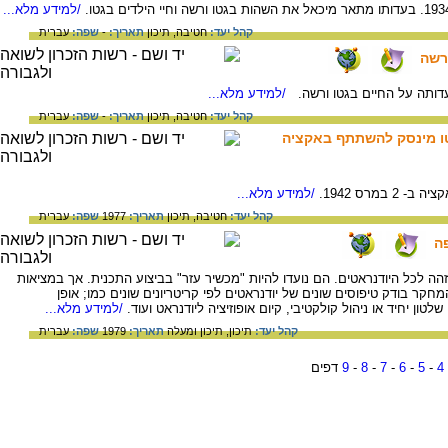
/למידע מלא...
קהל יעד:
חטיבה,
תיכון
תאריך:
-
שפה:
עברית
רשה
/למידע מלא...
קהל יעד:
חטיבה,
תיכון
תאריך:
-
שפה:
עברית
טו מינסק להשתתף באקציה
מרס 1942.
/למידע מלא...
קהל יעד:
חטיבה,
תיכון
תאריך:
1977
שפה:
עברית
ה
זהה לכל היודנראטים. הם נועדו להיות "מכשיר עזר" בביצוע התכנית. אך במציאות
מחקר בודק טיפוסים שונים של יודנראטים לפי קריטריונים שונים כמו; אופן
לטון יחיד או ניהול קולקטיבי, קיום אופוזיציה ליודנראט ועוד.
/למידע מלא...
קהל יעד:
תיכון,
תיכון ומעלה
תאריך:
1979
שפה:
עברית
4
-
5
-
6
-
7
-
8
-
9
דפים