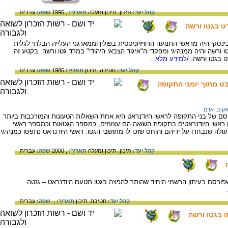
קהל יעד:
תיכון,
תיכון ומעלה
תאריך:
, 1996
שפה:
עברית
רט בגטו ורשה
189 בבנדין, פולין. וודובינסקי היה מראשי התנועה הרוויזיוניסטית בפולין וממארגני העלייה הבלתי לגלית
רשה והיה ממנהיגי ומפקדי ה"איגוד הצבאי היהודי" במרד גטו ורשה. בקטע זה
ט בגטו ורשה.
/למידע מלא...
קהל יעד:
חטיבה,
תיכון
תאריך:
1986
שפה:
עברית
ט מתוך יומני התקופה
אקוב, אדם
ם של בני התקופה לראשי היודנראט היא אחת השאלות הטעונות והמורכבות ביותר
ן ראשי היודנראטים בתקופת השואה הם עצומים, כמספר הגטאות וכמספר ראשי
ה שנבחרו על ידיהם והיחס שזכו לו מתושבי הגטו. ראשי היודנראט נתפסו כמנהיגי
קהל יעד:
תיכון,
תיכון ומעלה
תאריך:
, 2000
שפה:
עברית
שפורסם בעיתון הרשמי היחיד שהותר להפצה בגטו מטעם היודנראט – גזטה
קהל יעד:
חטיבה,
תיכון
תאריך:
,
שפה:
עברית
ו בגטו ורשה