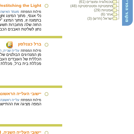
טכנולוגיה ומוצרים (61)
Unstitching the Light (לפרום את האו
מתמטיקה וסטטיסטיקה (48)
אמנויות (29)
מילות המפתח:
מעמד האישה
,
אחר (6)
נלי אגסי, מתוך המיצג Unstitching the Light (לפרום את האור), Heidelberger Kunstverein, היילדברג, 2000.
ישראל (חדש) (3)
בתמונה זו, מתוך המיצג "
החזה שלה מחוברות תשע רצ
נתון לשליטת האבנים הכב
ברל כצנלסון
מילות המפתח:
עלייה שנייה
,
ה
הכללית של העובדים העברי
מכללת בית ברל, מכללת אוה
יישובי העלייה הראשונה והשנייה
מילות המפתח:
עלייה ראשונה
,
המפה מציגה את ההתיישבו
יישובי העלייה השניה, 1914-1903