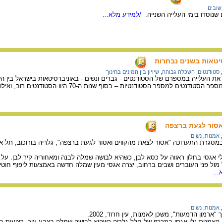
שובים
שנוסדו בימי העלייה השנייה.
/למידע מלא...
יטאות בשנים נבחרות
סטודנטים
,
השכלה גבוהה
,
שיויון בין המינים בחינוך
אסור לגעת ברצפה
אמנות
,
נשים
י אגסי בחלון ראווה על כסא לבן, כשהיא לבושה שמלה לבנה ומאחוריה קיר לבן. על 
ול פני העוברים ושבים ברחוב, יצרה אגסי מעין שמלה חדשה באמצעות ליפוף חוטי ה
..
אמנות
,
נשים
ארמון הדמעות", משכן לאמנות, עין חרוד, 2002.
אמנית נלי אגסי במרכזו של חלל גלריה כשהיא לבושה שמלה בצבע עור. רצועות בד,