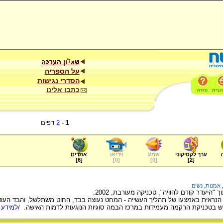
על הספריה
הסדרי נגישות
כתבו אלינו
1
-
2
דפים
ערך לקסיקוני
שמע
וידיאו
אתרים
]
6
[
]
0
[
]
0
[
]
2
[
אמנות
,
נשים
"היעדר קודם להוויה", טכניקה מעורבת, 2002.
ה הנראית באמצעו של תהליך העשייה - המחט נעוצה בבד, החוט משתלשל, והבד העו
מוש בטכניקת הרקמה מעמידות במרכז הבמה סוגיות הנוגעות לדמות האישה.
/למידע 