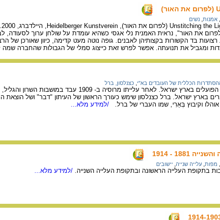
ר)
אמנות
,
נשים
לפרום את האור", נראית האמנית נלי אגסי כשהיא עומדת על שולחן ערוך לסעודה, ל
ועות בד הקשורות בקצותיהן לאבנים. גופה נוטה מעט קדימה, כיוון שאורכן של הרצ
דות ומגביל את תנועתה. אפשר לפרש זאת כייצוג סמלי של הגבולות שהחברה שמה ל
הסתדרות הכללית של העובדים בא"י
,
כצנלסון, ברל
מן המנהיגים הבולטים של הפועלים בארץ ישראל. לאחר עלייתו מרו
ם בארץ ישראל. ברל כצנלסון שימש כעורך הראשון של העיתון "דבר" ושל הוצאת הס
לו וקיבוץ בְּאֵרִי, שמו העברי של ברל.
/למידע מלא...
 1881 - 1914
מפות
,
עלייה שנייה
,
יישובים
ת בתקופת העלייה הראשונה ובתקופת העלייה השנייה.
/למידע מלא...