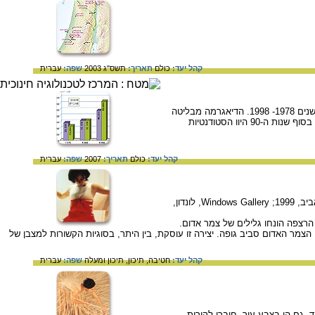
קהל יעד:
כולם
תאריך:
תשס"ג 2003
שפה:
עברית
דיאגרמת עמודות המציגה את העלייה במספרם של הסטודנטים - גברים ונשים - באוניברסיטאות בישראל בין השנים 1978- 1998. הדיאגרמה מבליטה
את השינוי שחל ביחס בין מספר הסטודנטים למספר הסטודנטיות – בסוף שנות ה-70 היוו הסטודנטים רוב, ואילו בסוף שנות ה-90 היוו הסטודנטיות
קהל יעד:
כולם
תאריך:
2007
שפה:
עברית
נלי אגסי, מיצג שהתקיים במסגרת התערוכה "אסור לצאת מהקווים ואסור לגעת ברצפה", גלריה בורוכוב, תל-אביב, 1999; Windows Gallery, לונדון,
הרצפה הונחו גלילים של צמר אדום.
צמר האדום סביב גופה. יצירה זו עוסקת, בין היתר, בסוגיות הקשורות למצבן של
קהל יעד:
חטיבה,
תיכון,
תיכון ומעלה
שפה:
עברית
 גם הן בצבע עור, חוברו לקירות