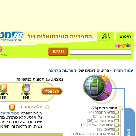
עמוד הבית
>
פריטים דומים של
הזורעות בדמעה
נמצאו:
15 תמונות בנושא זה.
טקסט
תמונה
]
15
[
]
84
[
ללא כותרת
עמוד הבית (26)
מדעי החברה (4)
מילות המפתח:
מעמד האישה
,
מדעי הרוח (1)
נלי אגסי, ללא כותרת, מתוך 
מדינת ישראל (36)
יצירה זו היא עבודת רקמ
יהדות ועם ישראל (23)
נשית. הן הדמות והן השי
מדעים (33)
מדעי כדור-הארץ והיקום (30)