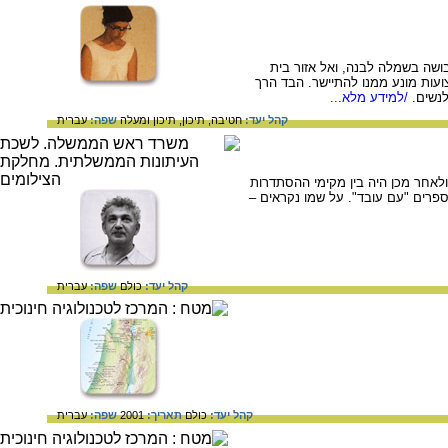
בושה בשמלה לבנה, ואל אזור בית
ועות מונע ממנו להתיישר. הבד הרך
נשים.
/למידע מלא...
קהל יעד:
חטיבה,
תיכון,
תיכון ומעלה
שפה:
עברית
סיה ב- 1909 עבד במושבות השרון והגליל, ולאחר מכן היה בין מקימי ההסתדרות
פרים "עם עובד". על שמו נקראים –
קהל יעד:
כולם
שפה:
עברית
קהל יעד:
כולם
תאריך:
2001
שפה:
עברית