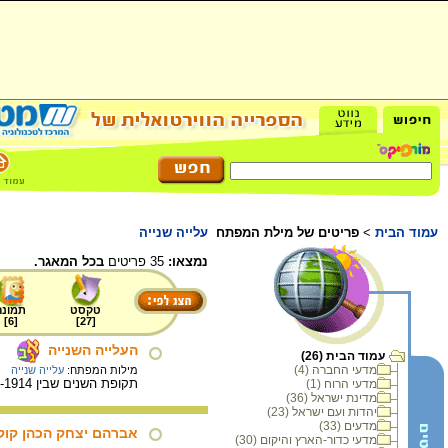
עמוד הבית
>
פריטים של מילת המפתח
עלייה שנייה
נמצאו:
35 פריטים
בכל המאגר.
טקסט
תמונה
]
6
[
]
27
[
העלייה השנייה
עמוד הבית (26)
מדעי החברה (4)
מילות המפתח:
עלייה שנייה
תקופת השנים שבין 1903-1914, שבה עלו לארץ ישראל כ-35 אלף יהודים, רובם מרוסיה ומפולין.
מדעי הרוח (1)
מדינת ישראל (36)
יהדות ועם ישראל (23)
מדעים (33)
אברהם יצחק הכהן קוק
מדעי כדור-הארץ והיקום (30)