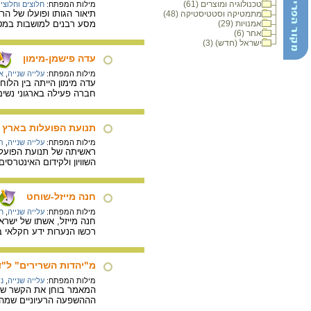
טכנולוגיה ומוצרים (61)
מילות המפתח:
חלוצים וחלוצי
תיאור הגותו ופועלו של ה
מתמטיקה וסטטיסטיקה (48)
אמנויות (29)
מסע רבנים למושבות במט
אחר (6)
ישראל (חדש) (3)
עדה פישמן-מימון
מילות המפתח:
עלייה שנייה
,
אר
חברה פעילה בארגוני נשים: ויצ"ו ב-1926 ומועצת הפועלות
תנועת הפועלות בארץ יש
מילות המפתח:
עלייה שנייה
,
ת
ראשיתה של תנועת הפועלו
השוויון ולקידום האינטרסי
חנה מייזל-שוחט
מילות המפתח:
עלייה שנייה
,
ח
רכשו הנערות ידע חקלאי ב
מ"יהדות השרירים" ל"
מילות המפתח:
עלייה שנייה
,
נ
המאמר בוחן את הקשר שבין
הההשפעה הרעיוניים שמהם