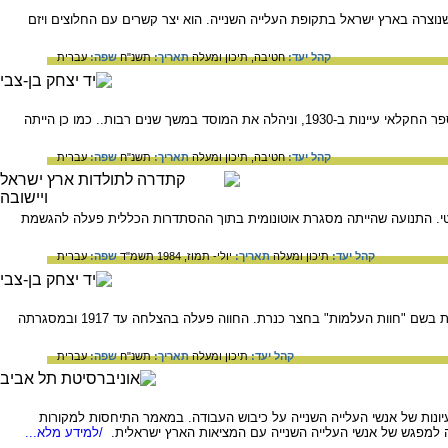
וצרה בארץ ישראל בתקופת העלייה השנייה. הוא יצר קשרים עם החלוצים ויזם
קהל יעד:
חטיבה,
תיכון ומעלה
תאריך:
תשנ"ח
שפה:
עברית
עדה מימון הייתה בין הלוחמות הנועזות ביותר לשיפור מעמדה של האישה בארץ-ישראל. היא הקימה את בית-הספר החקלאי עיינות ב-1930, וניהלה את המוסד במשך שנים רבות.. כמו כן הייתה
קהל יעד:
חטיבה,
תיכון ומעלה
תאריך:
תשנ"ח
שפה:
עברית
יטי. התנועה שהייתה מסגרת אוטונומית בתוך ההסתדרות הכללית פעלה להגשמת
קהל יעד:
תיכון ומעלה
תאריך:
יולי- תמוז, 1984 תשמ"ד
שפה:
עברית
חנה מייזל, אשתו של ישראל שוחט עלתה לארץ בתקופת העלייה השנייה. בשנת 1911 הקימה חוות לימוד לנערות בשם "חוות העלמות" בחצר כנרת. החווה פעלה בהצלחה עד 1917 ובמסגרתה
קהל יעד:
תיכון ומעלה
תאריך:
תשנ"ח
שפה:
עברית
עיונות של אנשי העלייה השנייה על כיבוש העבודה. במאמר התיחסות למקורות
ה למפגש של אנשי העלייה השנייה עם המציאות הארץ ישראלית.
/למידע מלא...