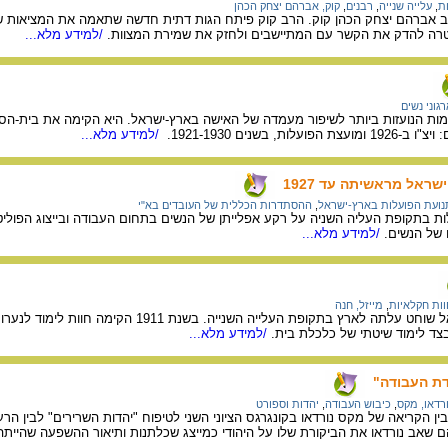
ות
,
עלייה שנייה
,
רבנים
,
קוק, אברהם יצחק הכהן
רב אברהם יצחק הכהן קוק. הרב קוק פיתח הגות דתית חדשה שתאמה את המציאות שנ
רה להדק את הקשר עם המתיישבים ולחזק את שמירת המצוות.
/למידע מלא...
גוני נשים
, בשנים 1921-1930.
/למידע מלא...
ראל מראשיתה עד 1927
נועת הפועלות בארץ-ישראל
,
ההסתדרות הכללית של העובדים בא"י
ת בתקופת העליה השניה על רקע אפלייתן של הנשים בתחום העבודה ובייצוג הפול
ם של הנשים.
/למידע מלא...
וות חקלאיות
,
מייזל, חנה
צד לימוד שיטתי של כלכלת בית.
/למידע מלא...
דת העבודה"
ורדאו, מקס
,
כיבוש העבודה
,
יהדות וספורט
 הקריאה של מקס נורדאו בקונגרגס הציוני השני לטיפוח "יהדות השרירים" לבין הר
 שאב נורדאו את הביקורת שלו על היהודי כמייצג שכלתנות ותיאור ההשפעה שהיית