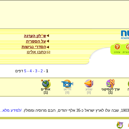
על הספריה
הסדרי נגישות
כתבו אלינו
1
-
2
-
3
-
4
-
5
דפים
ערך לקסיקוני
שמע
וידיאו
אתרים
]
1
[
]
0
[
]
0
[
]
1
[
/למידע מלא...