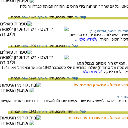
: על יום שחרור המחנה בידי הרוסים, החזרה הביתה לברלין והעליה
קהל יעד:
יסודי,
חטיבה,
תיכון
תאריך:
1972
שפה:
עברית
רד גטו וארשה
,
וארשה (עיר)
יה. האוכלוסיה היהודית, כיבוש ורשה,
סול הסופי והמרד.
/למידע מלא...
קהל יעד:
חטיבה,
תיכון
תאריך:
1990
שפה:
עברית
ה. המגרש היה ממוקם בגבול הגטו
והחלק העירוני של העיר. מאתר זה (רמפת ההעמסה של סחורות) שולחו בחודשים יולי-ספטמבר 1942 ובינואר ובאפריל-מאי 1943
יקר לטרבלינקה.
/למידע מלא...
קהל יעד:
חטיבה,
תיכון
תאריך:
1990
שפה:
עברית
וש הגדול - המאבק הפנימי על
טו וארשה
 בגטו וארשה למשמע הידיעות הקשות שהחלו להגיע בדבר רציחות יהודים, אקציות
קהל יעד:
יסודי,
חטיבה,
תיכון
תאריך:
1972
שפה:
עברית
וש הגדול - תנועות הנוער נערכות