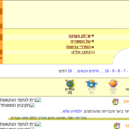
על הספריה
הסדרי נגישות
כתבו אלינו
-
7
-
8
-
9
-
10
...
הדפים הבאים
...
18
דפים
ני
שמע
וידיאו
אתרים
]
5
[
]
0
[
]
0
[
נץ
תור ביער והבריחה מהגרמנים.
/למידע מלא...
קהל יעד:
יסודי,
חטיבה,
תיכון
תאריך:
1972
שפה:
עברית
כר