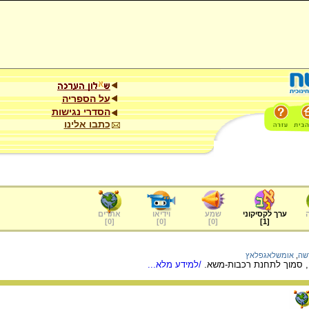
על הספריה
הסדרי נגישות
כתבו אלינו
ערך לקסיקוני
שמע
וידיאו
אתרים
]
0
[
]
0
[
]
0
[
]
1
[
שה
,
אומשלאגפלאץ
ה, סמוך לתחנת רכבות-משא.
/למידע מלא...