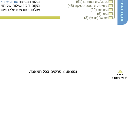
טכנולוגיה ומוצרים (61)
מילות המפתח:
גטו וארשה
,
או
מקום ריכוז ושילוח של המ
מתמטיקה וסטטיסטיקה (48)
אמנויות (29)
שולחו בחודשים יולי-ספטמבר 1942 ובינואר ובאפריל-מאי 1943 מאות אלפי יהודים למחנות המוות והריכוז, ב
אחר (6)
ישראל (חדש) (3)
נמצאו:
2 פריטים
בכל המאגר.