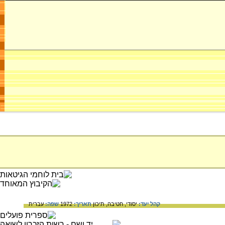
קהל יעד:
יסודי,
חטיבה,
תיכון
תאריך:
1972
שפה:
עברית