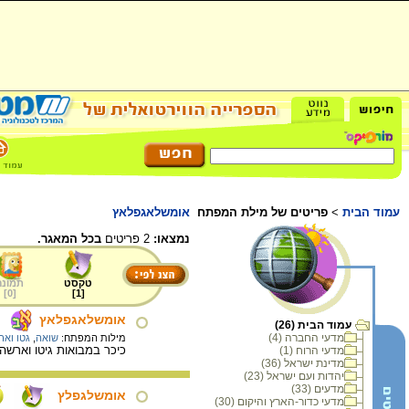
עמוד הבית
>
פריטים של מילת המפתח
אומשלאגפלאץ
נמצאו:
2 פריטים
בכל המאגר.
טקסט
תמונה
]
0
[
]
1
[
אומשלאגפלאץ
עמוד הבית (26)
מדעי החברה (4)
מילות המפתח:
שואה
,
גטו ואר
כיכר במבואות גיטו וארש
מדעי הרוח (1)
מדינת ישראל (36)
יהדות ועם ישראל (23)
מדעים (33)
אומשלגפלץ
מדעי כדור-הארץ והיקום (30)