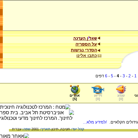
על הספריה
הסדרי נגישות
כתבו אלינו
1
-
2
-
3
-
4
-
5
-
6
דפים
ני
שמע
וידיאו
אתרים
]
5
[
]
0
[
]
0
[
ידולים חקלאיים.
/למידע מלא...
קהל יעד:
חטיבה,
תיכון
תאריך:
2001
שפה:
עברית