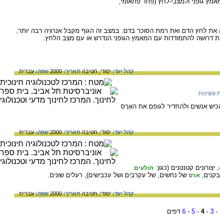
אמץ גופני ולמצבי-לחץ (פחד פתאומי,
את לחץ הדם ואת רמת הסוכר בדם. במצב זה הגוף מקבל אנרגיה רבה יותר,
זאת דרושה להתמודדות עם המאמץ הגופני הנדרש או עם מצב הלחץ.
קהל יעד:
יסודי,
חטיבה
תאריך:
2000
שפה:
עברית
 ונשיכות
יש אנשים ולהחדיר לגופם את האֶרֶס
קהל יעד:
יסודי,
חטיבה
תאריך:
2000
שפה:
עברית
, יצורונים קטנטנים (כגון:
תולעים
בקנים,
של נחשים, של עקרבים ושל עכבישים), רעלים שונים.
ארס
קהל יעד:
יסודי,
חטיבה
תאריך:
2000
שפה:
עברית
-
3
-
4
-
5
-
6
דפים