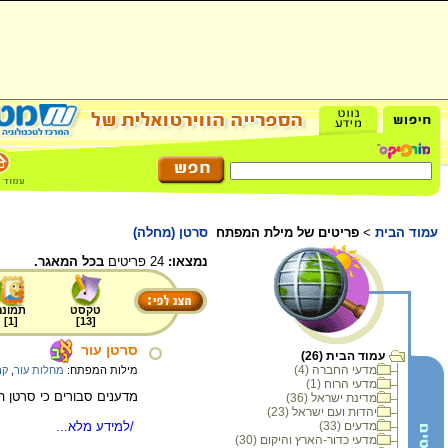
עמוד הבית
>
פריטים של מילת המפתח
סרטן (מחלה)
נמצאו:
24 פריטים
בכל המאגר.
טקסט
תמונה
]
1
[
]
13
[
סרטן עור
עמוד הבית (26)
מדעי החברה (4)
מילות המפתח:
מחלות עור
,
קר
מדעי הרוח (1)
מדענים סבורים כי סרטן 
מדינת ישראל (36)
יהדות ועם ישראל (23)
/למידע מלא...
מדעים (33)
מדעי כדור-הארץ והיקום (30)