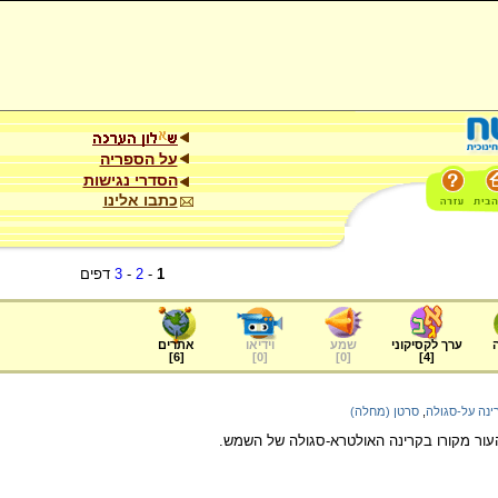
על הספריה
הסדרי נגישות
כתבו אלינו
1
-
2
-
3
דפים
ערך לקסיקוני
שמע
וידיאו
אתרים
]
6
[
]
0
[
]
0
[
]
4
[
ינה על-סגולה
,
סרטן (מחלה)
העור מקורו בקרינה האולטרא-סגולה של השמש.