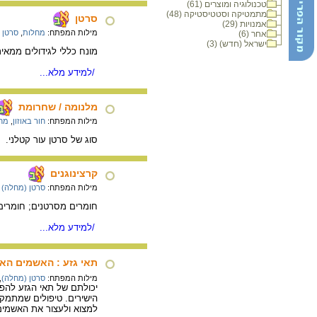
טכנולוגיה ומוצרים (61)
מתמטיקה וסטטיסטיקה (48)
סרטן
אמנויות (29)
מילות המפתח:
מחלות
,
סרטן 
אחר (6)
ישראל (חדש) (3)
מונח כללי לגידולים ממאיר
/למידע מלא...
מלנומה / שחרומת
מילות המפתח:
חור באוזון
,
מחל
סוג של סרטן עור קטלני.
/
קרצינוגנים
מילות המפתח:
סרטן (מחלה)
חומרים מסרטנים; חומרים 
/למידע מלא...
תאי גזע : האשמים הא
מילות המפתח:
סרטן (מחלה)
,
יכולתם של תאי הגזע להפ
הישירים. טיפולים שמתמקד
למצוא ולעצור את האשמים