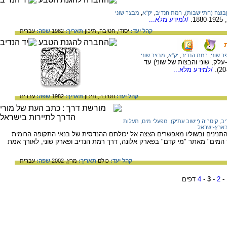
בוצה (התיישבות)
,
רמת הנדיב
,
יק"א
,
מבצר שוני
.
/למידע מלא...
קהל יעד:
יסודי,
חטיבה,
תיכון
תאריך:
1982
שפה:
עברית
ר שוני
,
רמת הנדיב
,
יק"א
,
מבצר שוני
לק, שוני והבצות של שוני) עד
/למידע מלא...
קהל יעד:
חטיבה,
תיכון
תאריך:
1982
שפה:
עברית
יב
,
קיסריה (יישוב עתיק)
,
מפעלי מים
,
תעלות
 בארץ-ישראל
התנינים ובשוליו מאפשרים הצצה אל יכולתם ההנדסית של בנאי התקופה הרומית
ך המים" מאתר "מי קדם" בפארק אלונה, דרך רמת הנדיב ופארק שוני, לאורך אמת
קהל יעד:
כולם
תאריך:
מרץ, 2002
שפה:
עברית
-
2
-
3
-
4
דפים