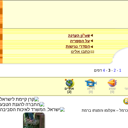
על הספריה
הסדרי נגישות
כתבו אלינו
1
-
2
-
3
-
4
דפים
ני
שמע
וידיאו
אתרים
]
2
[
]
0
[
]
0
[
רמל – אקלומו והפצתו ברמת