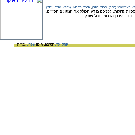
)
,
באר שבע (נחל)
,
חרוד (נחל)
,
הירדן הדרומי (נחל)
,
שורק (נחל)
 גדולות. לפניכם מידע הכולל את הנתונים הפיזיים,
 חרוד, הירדן הדרומי ונחל שורק.
קהל יעד:
חטיבה,
תיכון
שפה:
עברית