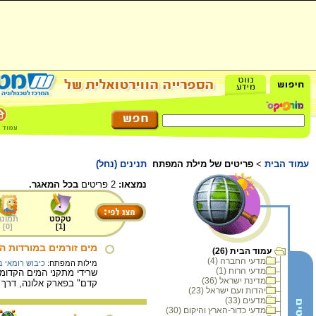
עמוד הבית
>
פריטים של מילת המפתח
תנינים (נחל)
נמצאו:
2 פריטים
בכל המאגר.
טקסט
תמונה
]
0
[
]
1
[
מים זורמים במורדות ה
עמוד הבית (26)
מדעי החברה (4)
מילות המפתח:
כיבוש רומאי 
מדעי הרוח (1)
שרידי מתקני המים הקדומי
מדינת ישראל (36)
קדם" בפארק אלונה, דרך ר
יהדות ועם ישראל (23)
מדעים (33)
מדעי כדור-הארץ והיקום (30)