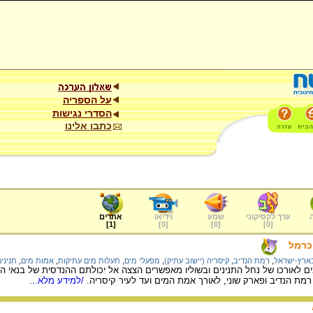
על הספריה
הסדרי נגישות
כתבו אלינו
ערך לקסיקוני
שמע
וידיאו
אתרים
]
1
[
]
0
[
]
0
[
]
0
[
כרמל
בארץ-ישראל
,
רמת הנדיב
,
קיסריה (יישוב עתיק)
,
מפעלי מים
,
תעלות מים עתיקות
,
אמות מים
,
תנינים
ם לאורכו של נחל התנינים ובשוליו מאפשרים הצצה אל יכולתם ההנדסית של בנאי ה
מת הנדיב ופארק שוני, לאורך אמת המים ועד לעיר קיסריה.
/למידע מלא...