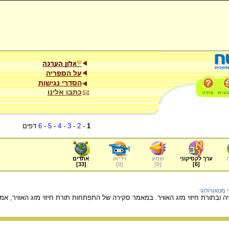
על הספריה
הסדרי נגישות
כתבו אלינו
1
-
2
-
3
-
4
-
5
-
6
דפים
ערך לקסיקוני
שמע
וידיאו
אתרים
]
33
[
]
0
[
]
0
[
]
6
[
י מטאורולוגי
ובתורת חיזוי מזג האוויר. במאמר סקירה של התפתחות תורת חיזוי מזג האוויר, אמינ