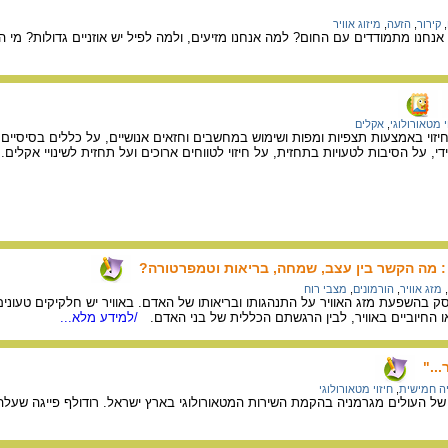
,
קירור
,
הזעה
,
מיזוג אוויר
 אנחנו מתמודדים עם החום? למה אנחנו מזיעים, ולמה לפיל יש אוזניים גדולות? מי
י מטאורולוגי
,
אקלים
על חיזוי באמצעות תצפיות ומפות ושימוש במחשבים וחזאים אנושיים, על כללים בסיסיים 
מידי, על הסיבות לטעויות בתחזית, על חיזוי לטווחים ארוכים ועל תחזית לשינויי אקלים.
/
 : מה הקשר בין עצב, שמחה, בריאות וטמפרטורה?
,
מזג אוויר
,
הורמונים
,
מצבי רוח
וסק בהשפעת מזג האוויר על התנהגותו ובריאותו של האדם. באוויר יש חלקיקים טעוני
ם או החיוביים באוויר, לבין הרגשתם הכללית של בני האדם.
/למידע מלא...
.."
יה חמישית
,
חיזוי מטאורולוגי