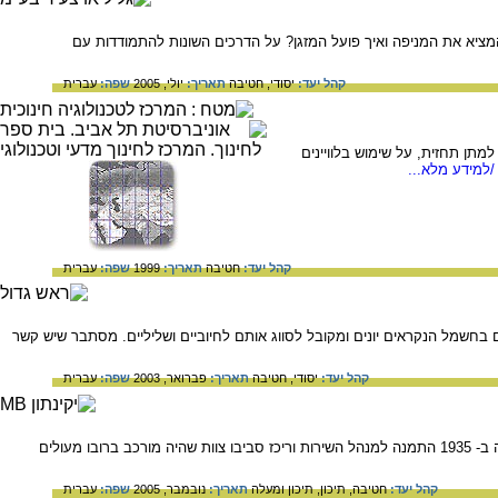
 המציא את המניפה ואיך פועל המזגן? על הדרכים השונות להתמודדות עם
קהל יעד:
יסודי,
חטיבה
תאריך:
יולי, 2005
שפה:
עברית
למתן תחזית, על שימוש בלוויינים
למידע מלא...
קהל יעד:
חטיבה
תאריך:
1999
שפה:
עברית
ם בחשמל הנקראים יונים ומקובל לסווג אותם לחיוביים ושליליים. מסתבר שיש קשר
קהל יעד:
יסודי,
חטיבה
תאריך:
פברואר, 2003
שפה:
עברית
המאמר מתאר את חלקם של העולים מגרמניה בהקמת השירות המטאורולוגי בארץ ישראל. רודולף פייגה שעלה ב- 1935 התמנה למנהל השירות וריכז סביבו צוות שהיה מורכב ברובו מעולים
קהל יעד:
חטיבה,
תיכון,
תיכון ומעלה
תאריך:
נובמבר, 2005
שפה:
עברית