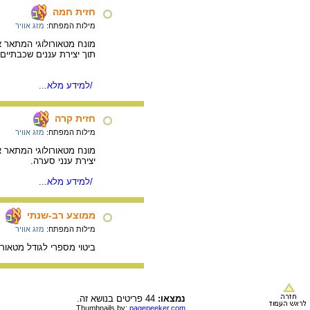
חזית חמה
מילות המפתח:
מזג אוויר
מונח מטאורולוגי המתאר את
תוך יצירת עננים שכבתיים.
/למידע מלא...
חזית קרה
מילות המפתח:
מזג אוויר
מונח מטאורולוגי המתאר את
יצירת ענני סערה.
/למידע מלא...
ממוצע רב-שנתי
מילות המפתח:
מזג אוויר
ביטוי מספרי לגודל מטאור
נמצאו:
44 פריטים בנושא זה.
Thumbnails by:
pagepeeker.com