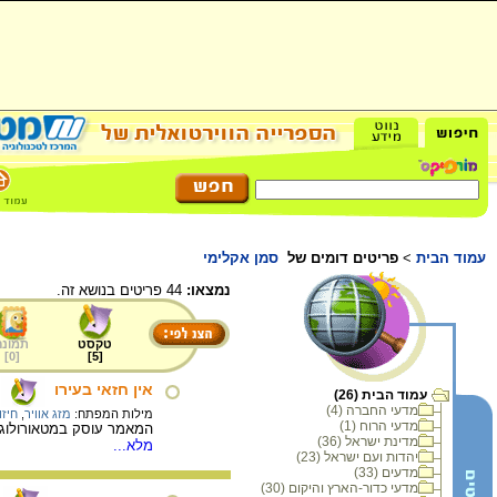
עמוד הבית
>
פריטים דומים של
סמן אקלימי
נמצאו:
44 פריטים בנושא זה.
טקסט
תמונה
]
0
[
]
5
[
אין חזאי בעירו
עמוד הבית (26)
מדעי החברה (4)
מילות המפתח:
מזג אוויר
,
חיזו
מדעי הרוח (1)
המאמר עוסק במטאורולוגיה 
מדינת ישראל (36)
מלא...
יהדות ועם ישראל (23)
מדעים (33)
מדעי כדור-הארץ והיקום (30)