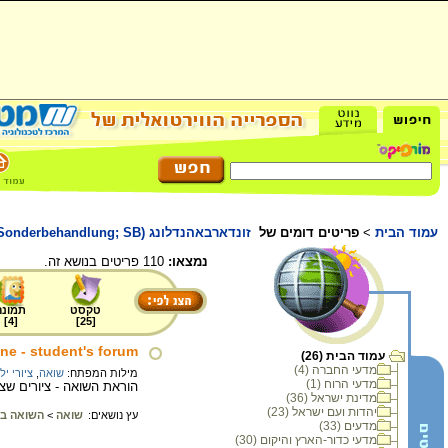
עמוד הבית
>
פריטים דומים של
זונדארבאהנדלונג (Sonderbehandlung; SB)
נמצאו:
110 פריטים בנושא זה.
טקסט
תמונה
]
4
[
]
25
[
ne - student's forum
עמוד הבית (26)
מדעי החברה (4)
מילות המפתח:
שואה
,
ציורי יל
מדעי הרוח (1)
הוראת השואה - ציורים שציירו ילדים בני זמננו בארבע 
מדינת ישראל (36)
יהדות ועם ישראל (23)
עץ נושאים:
שואה
>
השואה ב
מדעים (33)
מדעי כדור-הארץ והיקום (30)