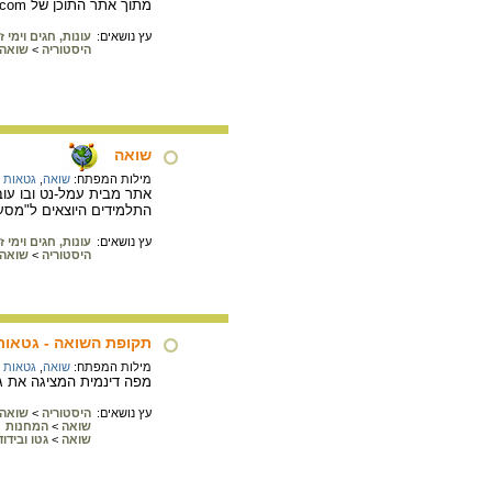
מתוך אתר התוכן של About.com, תמונות, מפות, תיאור אירועים לפי ציר זמן, מאמרים וקישורים רבים לאתרים נוספים.
עץ נושאים:
עונות, חגים וימי זי
היסטוריה
>
שואה
שואה
מילות המפתח:
שואה
,
גטאות 
אתר מבית עמל-נט ובו עוב
התלמידים היוצאים ל"מסע
עץ נושאים:
עונות, חגים וימי זי
היסטוריה
>
שואה
תקופת השואה - גטאות 
מילות המפתח:
שואה
,
גטאות 
מפה דינמית המציגה את גבולות הרייך הגרמני במאי 1942 ובמאי 1944, ומפרטת א
עץ נושאים:
היסטוריה
>
שואה
שואה
>
המחנות
שואה
>
גטו ובידוד