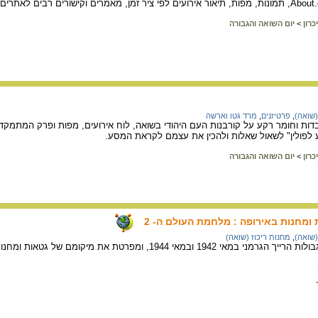
כרון
>
יום השואה והגבורה
(שואה)
,
פרטיזנים
,
מרד גטו וארשה
דות וחומר רקע על קורבנות העם היהודי בשואה, לוח אירועים, מפות ופרק המתמקד
 לפולין" לשאול שאלות ולהכין את עצמם לקראת המסע.
כרון
>
יום השואה והגבורה
ומחנות באירופה : מלחמת העולם ה- 2
(שואה)
,
מחנות ריכוז (שואה)
ת מיקומם של גטאות ומחנות עבודה גדולים, אזורים של טבח המוני ומחנות השמדה.