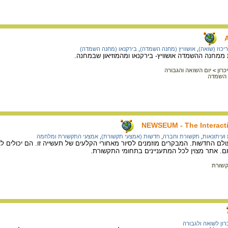
יכוז (שואה)
,
אושוויץ (מחנה השמדה)
,
בירקנאו (מחנה השמדה)
 ממחנה ההשמדה אושוויץ- בירקנאו ומהמוזיאון שבמחנה.
כרון
>
יום השואה והגבורה
 השמדה
NEWSEUM - The Interact
 ועיתונאות
,
תקשורת וחברה
,
חדשות (אמצעי תקשורת)
,
אמצעי התקשורת ומלחמה
ולם החדשות. המבקרים מוזמנים לסיור מאחורי הקלעים של תעשייה זו. הם יכולים ל
ם. אתר מצוין לכל המתעניינים בתחומי התקשורת.
שורת
כרון לשואה ולגבורה