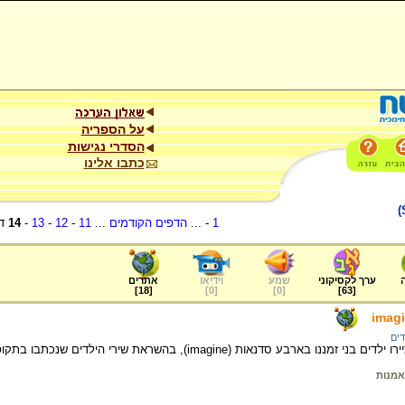
על הספריה
הסדרי נגישות
כתבו אלינו
1
- ...
הדפים הקודמים
...
11
-
12
-
13
-
14
ד
ערך לקסיקוני
שמע
וידיאו
אתרים
]
18
[
]
0
[
]
0
[
]
63
[
imagi
דים
סדנאות (imagine), בהשראת שירי הילדים שנכתבו בתקופת השואה ומופיעים באתר.
אמנות