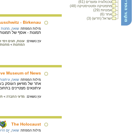
טכנולוגיה ומוצרים (61)
מתמטיקה וסטטיסטיקה (48)
אמנויות (29)
אחר (6)
ישראל (חדש) (3)
Auschwitz - Birkenau
מילות המפתח:
שואה
,
מחנות ר
תמונות - אוסף של תמונות
עץ נושאים:
עונות, חגים וימי זי
המחנות
>
מחנות
ive Museum of News
מילות המפתח:
שואה
,
עיתונות
אתר של מוזיאון העוסק בע
עיתונאים מצטיינים בתחומ
עץ נושאים:
מדעי החברה
>
תק
The Holocaust
מילות המפתח:
שואה
,
יום הזי