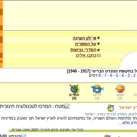
על הספריה
הסדרי נגישות
כתבו אלינו
ופת המנדט הבריטי [1917 - 1948]
2
-
3
-
4
-
5
-
6
-
7
-
8
דפים
ני
שמע
וידיאו
אתרים
]
9
[
]
0
[
]
0
[
ץ ישראל
יטים
,
המנדט הבריטי בארץ - ישראל
חר מלחמת העולם השנייה, על נסיונותיהם להגיע לארץ ישראל תוך מאבק במדיניות
דע מלא...
קהל יעד:
חטיבה,
תיכון
תאריך:
2007
שפה:
עברית