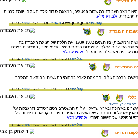
טבת תרצ"ד
יאור מצב העבודה במושבות המטעים, המצאת סידור לילדי העולים, יוזמה לבניית
ת תרבותית.
/למידע מלא...
קהל יעד:
תיכון,
תיכון ומעלה
תאריך:
טבת, תרצ"ד
שפה:
עברית
ישבות העובדת
הפרק מתאר את ההתישבות החקלאית (הקיבוצית והמושבית) בין השנים 1939-1932 ואת חלקה של תנועת העבודה בה.
שונות: התישבות האלף, התישבות כפרית במימון עצמי חלקי, התישבות כפרית
עירונית ויישובי 'חומה ומגדל'.
/למידע מלא...
קהל יעד:
חטיבה,
תיכון,
תיכון ומעלה
שפה:
עברית
יה החמישית
ישית, הרכב העולים ותרומתם לארץ בתחומי התעשייה, הבנקאות המסחר
קהל יעד:
חטיבה,
תיכון,
תיכון ומעלה
שפה:
עברית
כללי
ריה של ארץ-ישראל
ים באירופה ובארץ ישראל : עליית המשטרים הטוטליטריים וההגבלות על
 ארץ ישראל והתגברותה של העליה היהודית. הפרק סוקר את מדיניותה של
 והפוליטי של היישוב היהודי.
/למידע מלא...
קהל יעד:
חטיבה,
תיכון,
תיכון ומעלה
שפה:
עברית
קום המדינה