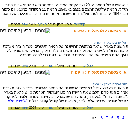
על תנופת ההתיישבות בנגב לקראת סוף שנות השלושים של המאה ה- 20 ועד הקמת המדינה. במאמר תיאור ההתיישבות בנגב
מאז הקמתו של קיבוץ נגבה במסגרת 'חומה ומגדל', הקמת שלושת המצפים בנגב ב- 1943, הקמת 11 הנקודות במוצאי יום כיפור
תש"ז (1946) והקמת נקודות התיישבות נוספות ב- 1947, ערב החלטת האו"ם. ההתיישבות היוותה גורם מרכזי בהכללתו של הנגב
קהל יעד:
תיכון,
תיכון ומעלה
תאריך:
1985
שפה:
עברית
ו מציאות קולוניאלית : סיכום
ראל
,
ערבים בארץ - ישראל
ות השונות בארץ-ישראל במחצית הראשונה של המאה העשרים וכיצד הוצגה מערכת
ר טוענת פרופ' חלמיש כי המחקרים החדשים בתולדות ארץ ישראל המנדטורית לא
אף שהם מפרים את הדיון ההיסטוריוגרפי, אין בהם כדי לחולל מהפכה
קהל יעד:
תיכון,
תיכון ומעלה
תאריך:
סתיו, 2005
שפה:
עברית
 מציאות קולוניאלית : זו עם זו -
ראל
,
ערבים בארץ - ישראל
ות השונות בארץ-ישראל במחצית הראשונה של המאה העשרים וכיצד הוצגה מערכת
המאמר בוחנת פרופ' חלמיש את הגישה ההיסטוריוגרפית הגורסת כי יש לראות בארץ
"בועה היהודית". לטענתה, המחקרים שנעשו עד כה אינם מהווים חלופה למחקר
ם של יהודים וערבים אלא, לרוב, מציאות של קונפליקט והיבדלות.
/למידע מלא...
קהל יעד:
תיכון,
תיכון ומעלה
תאריך:
סתיו, 2005
שפה:
עברית
-
4
-
5
-
6
-
7
-
8
דפים