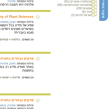
טכנולוגיה ומוצרים (61)
מילות המפתח:
אלרגיה
אלרגיה היא תגובה הרסנית 
מתמטיקה וסטטיסטיקה (48)
אמנויות (29)
אחר (6)
ישראל (חדש) (3)
ety of Plant Sciences
מילות המפתח:
עצים
,
פוטוסינ
שפע של מידע בכל הקשור ל
בשיעורים מוצעים ניסויים
מובא בעברית!
עץ נושאים:
ביולוגיה
>
צמחים
פרקים נבחרים בתורת הח
מילות המפתח:
תאים
,
אלרגיה
באתר מופיע מידע רב בנוש
בתמונות.
עץ נושאים:
מדעים
>
רפואה וק
פרקים נבחרים בתורת הח
מילות המפתח:
אלרגיה
,
אימונו
תורת החיסון עוסקת בדרכ