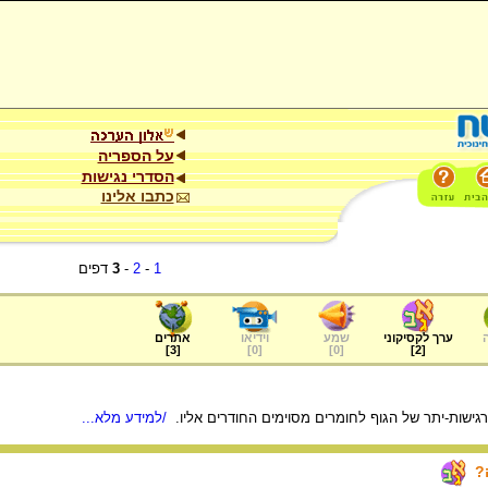
על הספריה
הסדרי נגישות
כתבו אלינו
1
-
2
-
3
דפים
ערך לקסיקוני
שמע
וידיאו
אתרים
]
3
[
]
0
[
]
0
[
]
2
[
רגישות-יתר של הגוף לחומרים מסוימים החודרים אליו.
/למידע מלא...
?