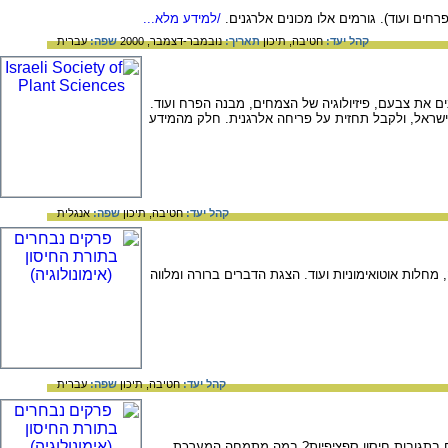
חים ועוד). גורמים אלו מכונים אלרגנים.
/למידע מלא...
קהל יעד:
חטיבה,
תיכון
תאריך:
נובמבר-דצמבר, 2000
שפה:
עברית
ם את צבעם, פיזיולוגיה של הצמחים, מבנה הפרח ועוד.
 ישראל, ולקבל תחזית על פריחה אלרגנית. חלק מהמידע
קהל יעד:
חטיבה,
תיכון
שפה:
אנגלית
חלות אוטואימוניות ועוד. הצגת הדברים ברורה ומלווה
קהל יעד:
חטיבה,
תיכון
שפה:
עברית
ים בתגובות חיסון ספציפיות? במה מתמחה המערכת