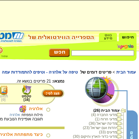
עמוד הבית
>
פריטים דומים של
טיפה על אלרגיה - וטיפים להתמודדות עמה
נמצאו:
21 פריטים בנושא זה.
טקסט
תמונה
]
0
[
]
16
[
אלרגיה
עמוד הבית (26)
מדעי החברה (4)
מילות המפתח:
אלרגיה
תגובה אופיינית הנובעת מ
מדעי הרוח (1)
מדינת ישראל (36)
יהדות ועם ישראל (23)
מדעים (33)
כיצד מתפתחת אלרגיה
מדעי כדור-הארץ והיקום (30)