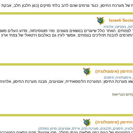
של מערכת החיסון, כנגד גורמים שהם לרוב בלתי מזיקים (כגון חלבון חלב, אבקת פר
Israeli Soci
תזה
,
בוטניקה
,
אלרגיה
צמחים. האתר כולל שיעורים בנושאים מגוונים: מהי פוטוסינתזה, מדוע העלים משני
 התורמים להבנת תהליכים בצמחים. אפשר לעיין גם באלבום וירטואלי של צמחי ארץ
יסון (אימונולוגיה)
,
אימונולוגיה
,
חיסונים
א מערכת החיסון: המערכת הלימפואידית, אנטיגנים, מבנה מערכת החיסון, אלרגיה, מ
ידום הבריאות
יסון (אימונולוגיה)
לוגיה
,
חיסונים
,
חלבונים
,
מערכת הדם
,
איידס
,
אנטיגנים
,
סרטן (מחלה)
י התגוננותו של הגוף בפני פולשים גורמי מחלה. מהו אנטיגן? מהם התאים המעורב