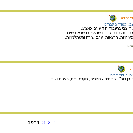
ינברג
צבי
,
משוררים עבריים
י צבי גרינברג הידוע גם כאצ"ג.
יו ותערוכת ציורים שנעשו בהשראת שירתו.
פעילויות, הרצאות, ערבי שירה והשתלמויות.
שים
ה
ים
,
בן דור, דתיה
בן דור" ויצירותיה - ספרים, תקליטורים, הצגות ועוד.
1
-
2
-
3
-
4
דפים