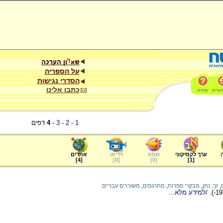
על הספריה
הסדרי נגישות
כתבו אלינו
1
-
2
-
3
-
4
דפים
ערך לקסיקוני
שמע
וידיאו
אתרים
]
4
[
]
0
[
]
0
[
]
1
[
,
זך, נתן
,
מבקרי ספרות
,
מתרגמים
,
משוררים עבריים
/למידע מלא...