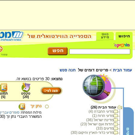
עמוד הבית
>
פריטים דומים של
חנה סנש
נמצאו:
30 פריטים בנושא זה.
טקסט
תמונה
]
5
[
]
20
[
נתן זך
עמוד הבית (26)
מדעי החברה (4)
מילות המפתח:
סופרים עבריים
מדעי הרוח (1)
המשורר העברי נתן זך (1930-).
מדינת ישראל (36)
יהדות ועם ישראל (23)
מדעים (33)
מדעי כדור-הארץ והיקום (30)