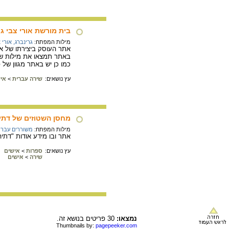
בית מורשת אורי צבי גר
מילות המפתח:
גרינברג, אורי 
אתר העוסק ביצירתו של אור
באתר תמצאו את מילות שיר
כמו כן יש באתר מגוון של 
עץ נושאים:
שירה עברית
>
אי
מחסן השטוזים של דתי
מילות המפתח:
משוררים עברי
אתר ובו מידע אודות "דתיה 
עץ נושאים:
ספרות
>
אישים
שירה
>
אישים
נמצאו:
30 פריטים בנושא זה.
Thumbnails by:
pagepeeker.com