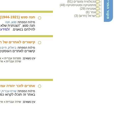
טכנולוגיה ומוצרים (61)
מתמטיקה וסטטיסטיקה (48)
אמנויות (29)
אחר (6)
ישראל (חדש) (3)
חנה סנש (1944-1921)
מילות המפתח:
סנש, חנה
להילחם בנאצים.
/למידע 
קישורים לאתרים של ח.
מילות המפתח:
ביאליק, חיים נ
קישורים לאתרים העוסקים 
עץ נושאים:
ספרות עברית
>
א
שירה עברית
>
אי
אתרים לזכר יהודה עמי
מילות המפתח:
שירה עברית
,
ע
באתר זה תוכלו לקרוא כמה
עץ נושאים:
שירה עברית
>
אי