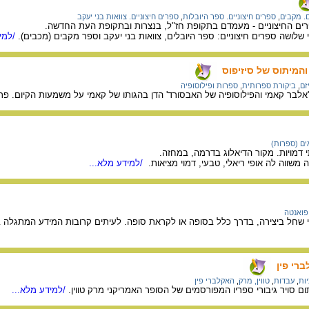
ם. מקבים
,
ספרים חיצוניים. ספר היובלות
,
ספרים חיצוניים. צוואות בני יעקב
ים החיצוניים - מעמדם בתקופת חז"ל, בנצרות ובתקופת העת החדשה.
י שלושה ספרים חיצוניים: ספר היובלים, צוואות בני יעקב וספר מקבים (מכבים).
/למיד
והמיתוס של סיזיפוס
זם
,
ביקורת ספרותית
,
ספרות ופילוסופיה
לבר קאמי והפילוסופיה של האבסורד' הדן בהגותו של קאמי על משמעות הקיום. פרק ז
ים (ספרות)
תי דמויות. מקור הדיאלוג בדרמה, במחזה.
ה משווה לה אופי ריאלי, טבעי, דמוי מציאות.
/למידע מלא...
פואנטה
 שחל ביצירה, בדרך כלל בסופה או לקראת סופה. לעיתים קרובות המידע המתגלה 
ברי פין
ות
,
עבדות
,
טווין, מרק
,
האקלברי פין
ם סויר גיבורי ספריו המפורסמים של הסופר האמריקני מרק טווין.
/למידע מלא...