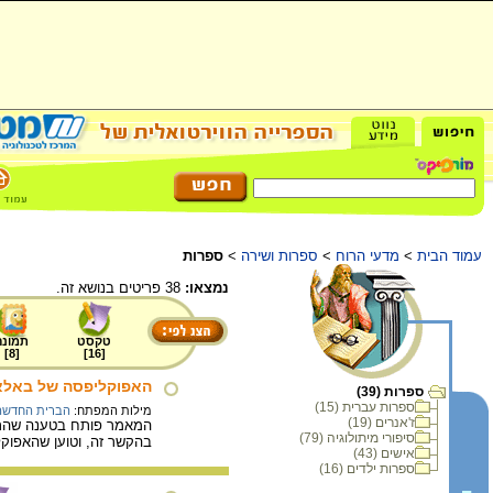
עמוד הבית
>
מדעי הרוח
>
ספרות ושירה
>
ספרות
נמצאו:
38 פריטים בנושא זה.
טקסט
תמונה
]
8
[
]
16
[
האפוקליפסה של באלא
ספרות (39)
ספרות עברית (15)
מילות המפתח:
הברית החדשה
ז'אנרים (19)
המאמר פותח בטענה שהתרבו
סיפורי מיתולוגיה (79)
בהקשר זה, וטוען שהאפוקל
אישים (43)
ספרות ילדים (16)