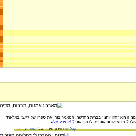
הוא "חזון יוחנן" בברית החדשה. המאמר בוחן את ספריו של ג'יי.ג'י באלארד
לם? מדוע אנחנו אוהבים לדמיין אותו?
/למידע מלא...
קהל יעד:
תיכון,
תיכון ומעלה
שפה:
עברית