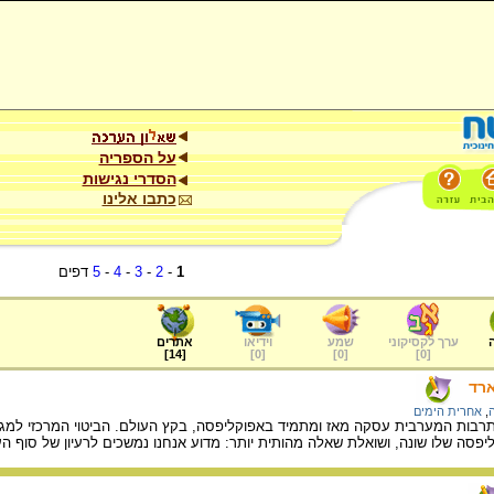
על הספריה
הסדרי נגישות
כתבו אלינו
1
-
2
-
3
-
4
-
5
דפים
ערך לקסיקוני
שמע
וידיאו
אתרים
]
14
[
]
0
[
]
0
[
]
0
[
רד
,
אחרית הימים
ת המערבית עסקה מאז ומתמיד באפוקליפסה, בקץ העולם. הביטוי המרכזי למגמה זו 
יפסה שלו שונה, ושואלת שאלה מהותית יותר: מדוע אנחנו נמשכים לרעיון של סוף העו