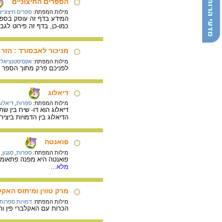
הספרים החיצוניים
מילות המפתח:
ספרים חיצוניי
המידע בדף זה עוסק בספר
כמו-כן, בדף זה פירוט לגב
מניכור לאבסורד : הזר 
מילות המפתח:
אקסיסטנציאלי
לפניכם פרק מתוך הספר 'א
דיאלוג
מילות המפתח:
ספרות
,
דיאלוג
דיאלוג הוא דו- שיח בין ש
הדיאלוג בין הדמויות ביציר
פואנטה
מילות המפתח:
ספרות
,
סגנון
,
פואנטה היא מפנה פתאומי
מלא...
מרק טווין ומיתוס האקל
מילות המפתח:
דמויות ספרותי
הכרות עם האקלברי פין ותו