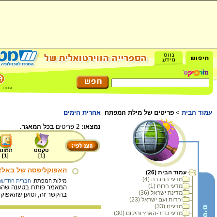
עמוד הבית
>
פריטים של מילת המפתח
אחרית הימים
נמצאו:
2 פריטים
בכל המאגר.
טקסט
תמונה
]
1
[
]
1
[
האפוקליפסה של באלא
עמוד הבית (26)
מדעי החברה (4)
מילות המפתח:
הברית החדשה
מדעי הרוח (1)
המאמר פותח בטענה שהתרבו
מדינת ישראל (36)
בהקשר זה, וטוען שהאפוקל
יהדות ועם ישראל (23)
מדעים (33)
מדעי כדור-הארץ והיקום (30)