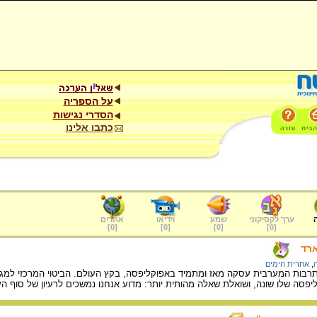
על הספריה
הסדרי נגישות
כתבו אלינו
ערך לקסיקוני
שמע
וידיאו
אתרים
]
0
[
]
0
[
]
0
[
]
0
[
רד
,
אחרית הימים
ת המערבית עסקה מאז ומתמיד באפוקליפסה, בקץ העולם. הביטוי המרכזי למגמה זו 
יפסה שלו שונה, ושואלת שאלה מהותית יותר: מדוע אנחנו נמשכים לרעיון של סוף העו