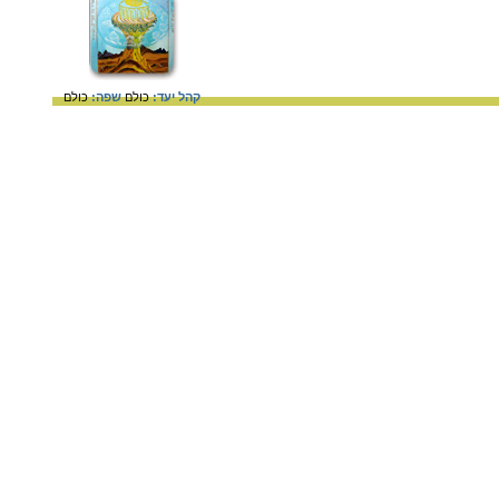
קהל יעד:
כולם
שפה:
כולם