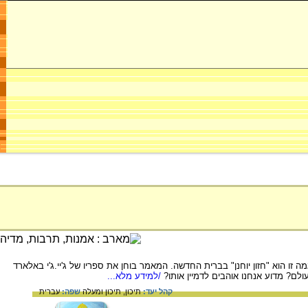
הוא "חזון יוחנן" בברית החדשה. המאמר בוחן את ספריו של ג'יי.ג'י באלארד
לם? מדוע אנחנו אוהבים לדמיין אותו?
/למידע מלא...
קהל יעד:
תיכון,
תיכון ומעלה
שפה:
עברית