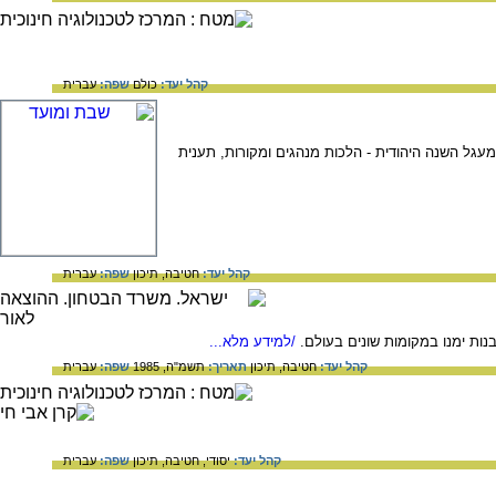
קהל יעד:
כולם
שפה:
עברית
מעגל השנה היהודית - הלכות מנהגים ומקורות, תענית
קהל יעד:
חטיבה,
תיכון
שפה:
עברית
ות ימנו במקומות שונים בעולם.
/למידע מלא...
קהל יעד:
חטיבה,
תיכון
תאריך:
תשמ"ה, 1985
שפה:
עברית
קהל יעד:
יסודי,
חטיבה,
תיכון
שפה:
עברית