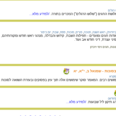
רגלים
ושת החגים ("שלוש הרגלים") הנזכרים בתורה.
/למידע מלא...
(יהדות)
,
ראש השנה
,
חנוכה
,
פורים
,
סוכות
,
פסח
,
שבת
,
יום כיפור
דות חגים ומועדים - תפילות השבת, קידוש והבדלה, מנהגי ראש חודש ומקורותיהם, 
י עצרת, דיני חודש אב ועוד.
ונות, חגים וימי זיכרון
סוכות - שמואל ב, י"א, יא
מקרא
ושים רבים. המאמר סוקר שימושים אלה תוך עיון בפסוקים ובעזרת השוואה לסוכות בנ
(חודש)
 תיקון ליל שבועות.
/למידע מלא...