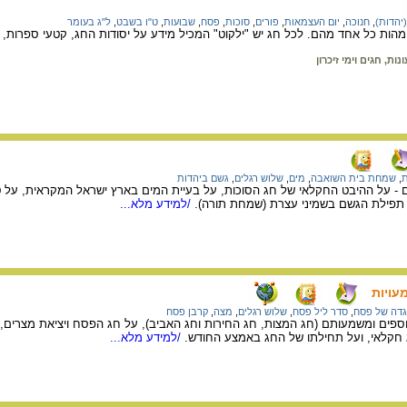
(יהדות)
,
חנוכה
,
יום העצמאות
,
פורים
,
סוכות
,
פסח
,
שבועות
,
ט"ו בשבט
,
ל"ג בעומר
הות כל אחד מהם. לכל חג יש "ילקוט" המכיל מידע על יסודות החג, קטעי ספרות, ש
ונות, חגים וימי זיכרון
,
שמחת בית השואבה
,
מים
,
שלוש רגלים
,
גשם ביהדות
 - על ההיבט החקלאי של חג הסוכות, על בעיית המים בארץ ישראל המקראית, על ט
תפילת הגשם בשמיני עצרת (שמחת תורה).
/למידע מלא...
עויות
דה של פסח
,
סדר ליל פסח
,
שלוש רגלים
,
מצה
,
קרבן פסח
וספים ומשמעותם (חג המצות, חג החירות וחג האביב), על חג הפסח ויציאת מצרים
 חקלאי, ועל תחילתו של החג באמצע החודש.
/למידע מלא...