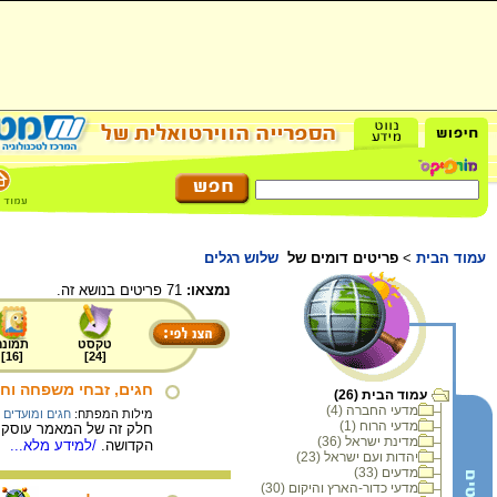
עמוד הבית
>
פריטים דומים של
שלוש רגלים
נמצאו:
71 פריטים בנושא זה.
טקסט
תמונה
]
16
[
]
24
[
חגים, זבחי משפחה וחגי
עמוד הבית (26)
מדעי החברה (4)
מילות המפתח:
חגים ומועדים 
מדעי הרוח (1)
חלק זה של המאמר עוסק בח
מדינת ישראל (36)
הקדושה.
/למידע מלא...
יהדות ועם ישראל (23)
מדעים (33)
מדעי כדור-הארץ והיקום (30)