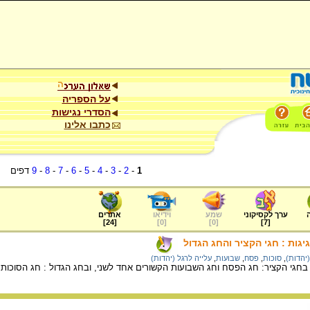
על הספריה
הסדרי נגישות
כתבו אלינו
1
-
2
-
3
-
4
-
5
-
6
-
7
-
8
-
9
דפים
ערך לקסיקוני
שמע
וידיאו
אתרים
]
24
[
]
0
[
]
0
[
]
7
[
גות : חגי הקציר והחג הגדול
(יהדות)
,
סוכות
,
פסח
,
שבועות
,
עלייה לרגל (יהדות)
גי הקציר: חג הפסח וחג השבועות הקשורים אחד לשני, ובחג הגדול : חג הסוכות.