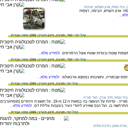
,
בתי כנסת
,
ארון הקודש
,
ישיבות
ת: ארון הקודש, הבימה, רצפות
לא...
קהל יעד:
יסודי,
חטיבה,
תיכון
תאריך:
1999
שפה:
עברית
פות שונות ובעדות שונות ואצל הרפורמים.
/למידע מלא...
קהל יעד:
יסודי,
חטיבה,
תיכון
תאריך:
1999
שפה:
עברית
פוס שבסוריה, וחשיבותו כממצא ארכאולוגי.
/למידע מלא...
קהל יעד:
חטיבה,
תיכון
תאריך:
1999
שפה:
עברית
בתי כנסת
,
חלב (עיר)
,
יהודי סוריה
בדף זה מידע על העיר חאלב (ארם צובה) שבסוריה - עדויות על הנעשה בה במאות ה-12 וה-19, על תושביה היהודים (מוסתערבים
התרחשה בו, ועל הנס שאירע ליהודי העיר בעקבות עלילת דם.
/למידע מלא...
קהל יעד:
חטיבה,
תיכון
תאריך:
1999
שפה:
עברית
עזרת נשים
,
כתיבת סת"ם