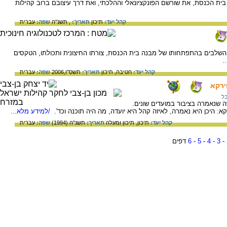
 הכנסת, את שורשם הפונקציונאלי וההלכתי, ואת דרך עיצובם ברוב קהילות
קהל יעד:
תיכון
תאריך:
, תשנ"ה
שפה:
עברית
שלבים בהתפתחותו של מבנה בית הכנסת, צורתו החיצונית ותכולתו, הטקסים
.
קהל יעד:
חטיבה,
תיכון
תאריך:
תשס"ו,2006
שפה:
עברית
ירקא
ל
ה שנאמרה בציבור במועדים שונים.
: היכן היא נאמרה, לאיזה קהל היא יועדה, מה היה תוכנה וכד'.
/למידע מלא...
קהל יעד:
תיכון,
תיכון ומעלה
תאריך:
תשנ"ה (1994)
שפה:
עברית
-
3
-
4
-
5
-
6
דפים