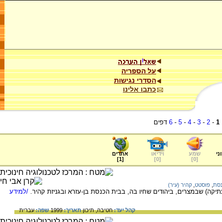
על הספריה
הסדרי נגישות
כתבו אלינו
1
-
2
-
3
-
4
-
5
-
6
דפים
ני
שמע
וידיאו
אתרים
]
1
[
]
0
[
]
0
[
נסת
,
פוסטט
,
קהיר (עיר)
קה) שבמצרים, ביהודים שחיו בה, בבית הכנסת בן-עזרא ובגניזת קהיר.
/למידע
קהל יעד:
חטיבה,
תיכון
תאריך:
1999
שפה:
עברית