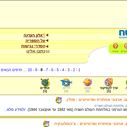
על הספריה
הסדרי נגישות
כתבו אלינו
1
-
2
-
3
-
4
-
5
-
6
-
7
-
8
-
9
-
10
...
הדפים הבאים
.
ערך לקסיקוני
שמע
וידיאו
אתרים
]
1
[
]
0
[
]
0
[
]
1
[
ארגוני מחתרת ופרטיזנים : פולין
,
מלחמת העולם השנייה
י במלחמת העולם השניה (מאי 1942 עד אוקטובר 1944).
/למידע מלא...
ארגוני מחתרת ופרטיזנים : צ'כוסלובקיה