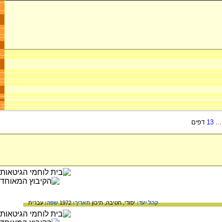
..
13
דפים
קהל יעד:
יסודי,
חטיבה,
תיכון
תאריך:
1972
שפה:
עברית