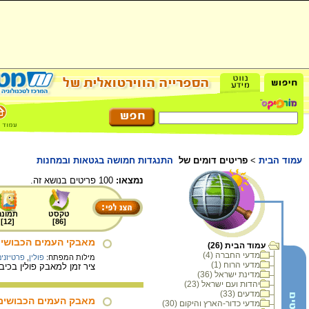
עמוד הבית
>
פריטים דומים של
התנגדות חמושה בגטאות ובמחנות
נמצאו:
100 פריטים בנושא זה.
טקסט
תמונה
]
12
[
]
86
[
מאבקי העמים הכבושים, 
עמוד הבית (26)
מדעי החברה (4)
מילות המפתח:
פולין
,
פרטיזנים
מדעי הרוח (1)
ציר זמן למאבק פולין בכיבוש הגרמנ
מדינת ישראל (36)
יהדות ועם ישראל (23)
מדעים (33)
מאבק העמים הכבושים, 
מדעי כדור-הארץ והיקום (30)