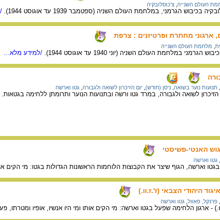
מת העולם השנייה
,
צ'כוסלובקיה
בכיבוש הגרמני, במלחמת העולם השניה (ספטמבר 1939 עד אוגוסט 1944).
/ל
ארגוני מחתרת ופרטיזנים : צרפת
ת
,
מלחמת העולם השנייה
מני במלחמת העולם השניה (יוני 1940 עד אוגוסט 1944).
/למידע מלא...
ורה
תנועות נוער בשואה
,
ניסן (חודש)
,
יום הזיכרון לשואה ולגבורה
,
גטו וארשה
הזיכרון לשואה ולגבורה, במרד גטו ורשה ובתנועות הנוער ותרומתן ללחימה בגטאות.
/
גוש האנטי-פשיסטי
גטו וארשה
גטו וארשה, הגוף שיצר את הקבוצות הלוחמות הראשונות הגדולות בגטו: מי הקים אותו,
וד היהודי הצבאי (ז'.ז.וו.)
פרנקל, פאוול
,
גטו וארשה
.וו.) - ארגון הלחימה שפעל בגטו וארשה: מי הקים אותו ומי היו אנשיו, אופיו ומטרתו, פ