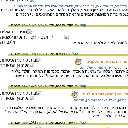
ברברוסה
,
לנינגרד (עיר)
,
ברית המועצות
,
סטאלינגרד
,
פרטיזנים
,
מלחמת העולם השנייה
"מבצע ברברוסה"- פלישת גרמניה לברית המועצות ב-1941 : התכנון הגרמני, מהלך הפלישה, המצור על לנינגרד, הנצחון הסובייטי
שטחי ברית-המועצות הכבושים והקמת הגדודים הפרטיזאניים ע"י הכפריים
קהל יעד:
יסודי,
חטיבה,
תיכון
תאריך:
1972
שפה:
עברית
יאליסטים למדינה ולמשטר של גרמניה
קהל יעד:
חטיבה,
תיכון
תאריך:
1990
שפה:
עברית
ופה המערבית והבלקנים
,
רזיסטנס
,
וישי
,
מלחמת העולם השנייה
רופה והבלקן ע"י גרמניה הנאצית: ארצות סקנדינוויה תחילה, הולנד,בלגיה
לביה. סיפורה של כל מדינה שנכבשה: נכנעה או התנגדה? על המחתרות שקמו
קהל יעד:
יסודי,
חטיבה,
תיכון
תאריך:
1972
שפה:
עברית
ותנועת ההתנגדות הפולנית
פראנק, האנס
,
העברת אוכלוסין
,
מלחמת
רמניה ב-1939: מהלך הפלישה הגרמנית, ביתור פולין, הקמת מחנות ריכוז והשמדה, גרוש תושבים ושלטון הטרור
תנגדות שקמו בפולין: מחתרת "הצבא הארצי" (אק"א), הארגון הצבאי "צבא העם"
 איכרים".
/למידע מלא...
קהל יעד:
יסודי,
חטיבה,
תיכון
תאריך:
1972
שפה:
עברית