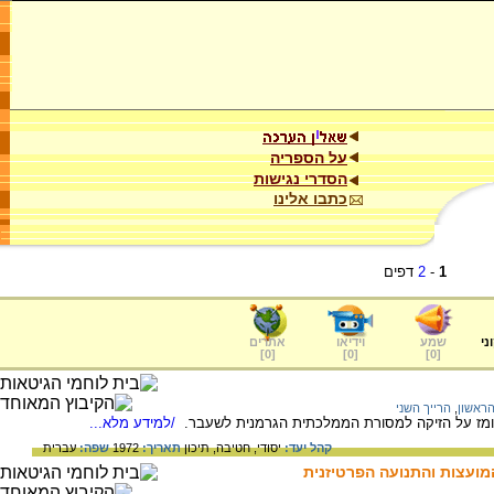
על הספריה
הסדרי נגישות
כתבו אלינו
1
-
2
דפים
ני
שמע
וידיאו
אתרים
]
0
[
]
0
[
]
0
[
הראשון
,
הרייך השני
הרומז על הזיקה למסורת הממלכתית הגרמנית לשעבר.
/למידע מלא...
קהל יעד:
יסודי,
חטיבה,
תיכון
תאריך:
1972
שפה:
עברית
ועצות והתנועה הפרטיזנית