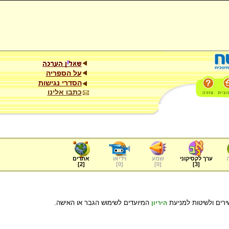
על הספריה
הסדרי נגישות
כתבו אלינו
ערך לקסיקוני
שמע
וידיאו
אתרים
]
2
[
]
0
[
]
0
[
]
3
[
שירים ולשיטות למניעת
המיועדים לשימוש הגבר או האישה.
היריון