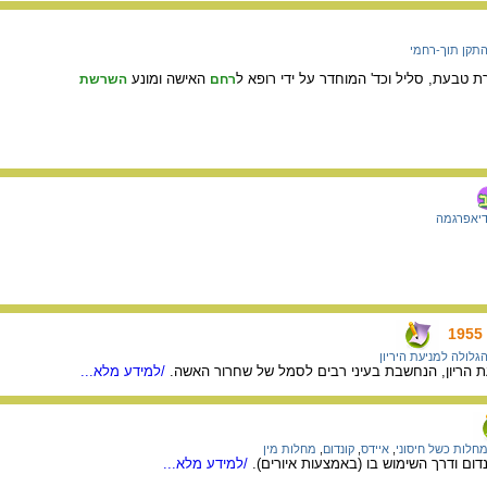
תקן תוך-רחמי
 טבעת, סליל וכד' המוחדר על ידי רופא ל
האישה ומונע
רחם
השרשת
יאפרגמה
גלולה למניעת היריון
 הריון, הנחשבת בעיני רבים לסמל של שחרור האשה.
/למידע מלא...
חלות כשל חיסוני
,
איידס
,
קונדום
,
מחלות מין
דום ודרך השימוש בו (באמצעות איורים).
/למידע מלא...