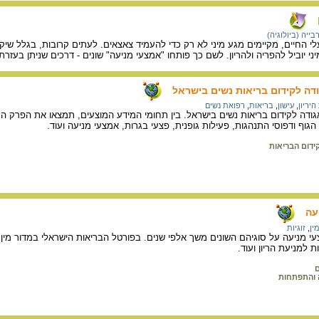
בייה (ביולוגיה)
לי החיים, מקיימים מגע מיני לא רק כדי להעמיד צאצאים. לעתים קרובות, בגלל שיקו
י יוביל להפריה ולהריון. לשם כך פותחו "אמצעי מניעה" שונים - דרכים שניתן בעזרתן 
דה לקידום בריאות נשים בישראל
היריון
,
עישון
,
בריאות
,
רפואת נשים
ודה לקידום בריאות נשים בישראל. בין תחומי המידע המוצעים, תמצאו את הפרק ה
גוף ודפוסי התנהגות, פעילות גופנית, פצעי בגרות, אמצעי מניעה ועוד.
ידום הבריאות
יעה
ין
,
זוגיות
מניעה על סוגיהם השונים משך אלפי שנים. בפורטל הבריאות הישראלי במדור מין וז
ת למניעת הריון ועוד.
ם
 והתפתחות