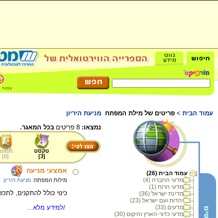
עמוד הבית
>
פריטים של מילת המפתח
מניעת היריון
נמצאו:
8 פריטים
בכל המאגר.
טקסט
תמונה
]
0
[
]
3
[
אמצעי מניעה
עמוד הבית (26)
מדעי החברה (4)
מילות המפתח:
מניעת היריון
מדעי הרוח (1)
כינוי כולל להתקנים, לתכ
מדינת ישראל (36)
יהדות ועם ישראל (23)
/למידע מלא...
מדעים (33)
מדעי כדור-הארץ והיקום (30)