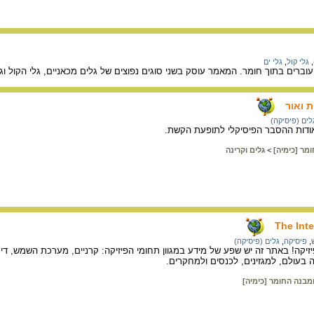
,
גלי קול
,
גלי ים
וברים בתוך חומר. המאמר עוסק בשני סוגים נפוצים של גלים מכאניים, גלי הקול וגלי
 ואור
לים (פיסיקה)
ודות ההסבר הפיסיקלי לתופעת הקשת.
מר [כימיה]
>
גלים וקרינה
The Inte
,
פיסיקה
,
גלים (פיסיקה)
קה! באתר זה יש שפע של מידע במגוון תחומי הפיזיקה: קרניים, מערכת השמש, דינמיק
 בעולם, למגזינים, לכנסים ולמחקרים.
מבנה החומר [כימיה]