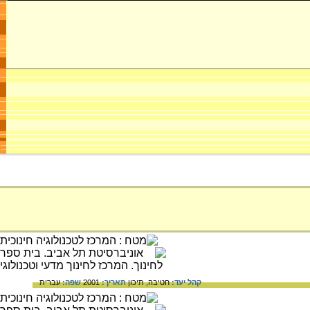
קהל יעד:
חטיבה,
תיכון
תאריך:
2001
שפה:
עברית