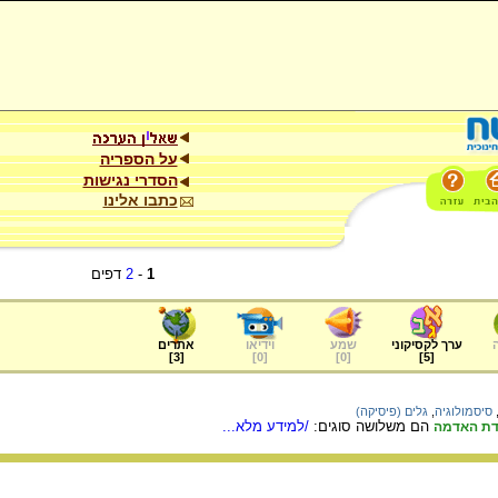
על הספריה
הסדרי נגישות
כתבו אלינו
1
-
2
דפים
ערך לקסיקוני
שמע
וידיאו
אתרים
]
3
[
]
0
[
]
0
[
]
5
[
סיסמולוגיה
,
גלים (פיסיקה)
הם משלושה סוגים:
/למידע מלא...
דת האדמה