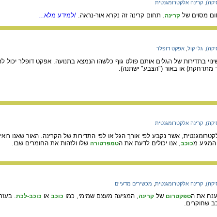
יקה)
,
קרינה אלקטרומגנטית
חום מסוים של
. תחום קרינה זה נקרא אור-נראה.
/למידע מלא...
קרינה
יקה)
,
גלי קול
,
אפקט דופלר
ינוי בתדירות של הגלים אותם פולט גוף כלשהו הנמצא בתנועה. אפקט דופלר יכול ל
תרחקת) או באור ("הצבע" ישתנה).
יקה)
,
קרינה אלקטרומגנטית
טרומגנטית, אשר נקבע לפי אורך הגל או לפי התדירות של הקרינה. האור שאנו רוא
המגיע מ
, אנו יכולים לדעת את ה
שלו ולזהות את החומרים שבו.
כוכב
טמפרטורה
יקה)
,
קרינה אלקטרומגנטית
,
מכשירים מדעיים
ענח את ה
של
, המגיעה מעצם שמימי, כמו
או
. בעזר
ספקטרום
קרינה
כוכב
כוכב-לכת
ב שחוקרים.