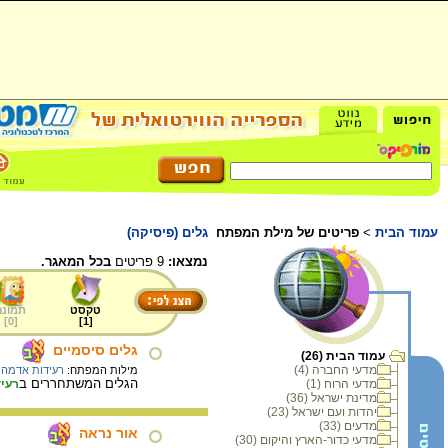
עמוד הבית
>
פריטים של מילת המפתח
גלים (פיסיקה)
נמצאו:
9 פריטים
בכל המאגר.
טקסט
תמונה
]
0
[
]
1
[
גלים סיסמיים
עמוד הבית (26)
מדעי החברה (4)
מילות המפתח:
רעידות אדמה
,
הגלים המשתחררים ב
מדעי הרוח (1)
רעי
מדינת ישראל (36)
יהדות ועם ישראל (23)
מדעים (33)
אור נראה
מדעי כדור-הארץ והיקום (30)