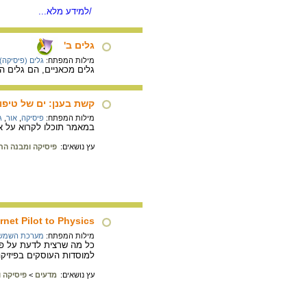
/למידע מלא...
גלים ב'
מילות המפתח:
גלים (פיסיקה)
גלים מכאניים, הם גלים הע
קשת בענן: ים של טיפות
מילות המפתח:
פיסיקה
,
אור
,
ג
במאמר תוכלו לקרוא על א
עץ נושאים:
פיסיקה ומבנה החו
rnet Pilot to Physics
מילות המפתח:
מערכת השמש
כל מה שרצית לדעת על פיזי
למוסדות העוסקים בפיזיקה
עץ נושאים:
מדעים
>
פיסיקה ו