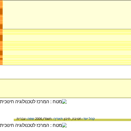
קהל יעד:
חטיבה,
תיכון
תאריך:
תשס"ו,2006
שפה:
עברית