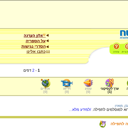
על הספריה
הסדרי נגישות
כתבו אלינו
1
-
2
דפים
ערך לקסיקוני
שמע
וידיאו
אתרים
]
0
[
]
0
[
]
0
[
]
1
[
ם)
,
מואזין
קרוא למוסלמים לתפילה.
/למידע מלא...
ה לתפילה