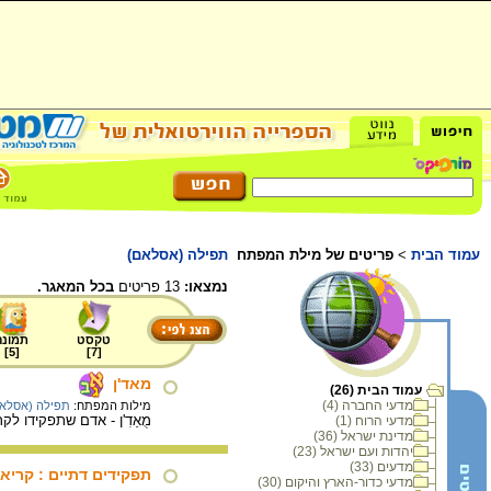
עמוד הבית
>
פריטים של מילת המפתח
תפילה (אסלאם)
נמצאו:
13 פריטים
בכל המאגר.
טקסט
תמונה
]
5
[
]
7
[
מאד'ן
עמוד הבית (26)
מדעי החברה (4)
מילות המפתח:
תפילה (אסלא
מֻאַדִ'ן - אדם שתפקידו ל
מדעי הרוח (1)
מדינת ישראל (36)
יהדות ועם ישראל (23)
מדעים (33)
תפקידים דתיים : קריא
מדעי כדור-הארץ והיקום (30)