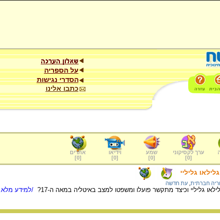
על הספריה
הסדרי נגישות
כתבו אלינו
ערך לקסיקוני
שמע
וידיאו
אתרים
]
0
[
]
0
[
]
0
[
]
0
[
ילאו גליליי
ריה חברתית
,
עת חדשה
ילאו גליליי וכיצד מתקשר פועלו ומשפטו למצב באיטליה במאה ה-17?
/למידע מלא..