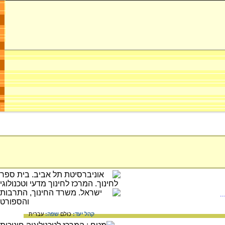
.
קהל יעד:
כולם
שפה:
עברית