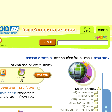
עמוד הבית
>
פריטים של מילת המפתח
היסטוריה חברתית
נמצאו:
2 פריטים
בכל המאגר.
טקסט
תמונה
]
0
[
]
2
[
איטליה בה חשב ופעל גל
עמוד הבית (26)
מדעי החברה (4)
מילות המפתח:
איטליה
,
היסטו
מדעי הרוח (1)
באיזו איטליה חשב ופעל גל
מדינת ישראל (36)
יהדות ועם ישראל (23)
מדעים (33)
מדעי כדור-הארץ והיקום (30)