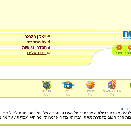
על הספריה
הסדרי נגישות
כתבו אלינו
ערך לקסיקוני
שמע
וידיאו
אתרים
]
0
[
]
0
[
]
0
[
]
0
[
לסביות
נשים מקורם בביולוגיה או בתרבות? האם הקטגוריה של "מין" מתייחסת לביולוגי או 
ות חלק חשוב בהגדרת נשיות וגבריות? מה היא "נשיות" ומה היא "גבריות", על מה מב