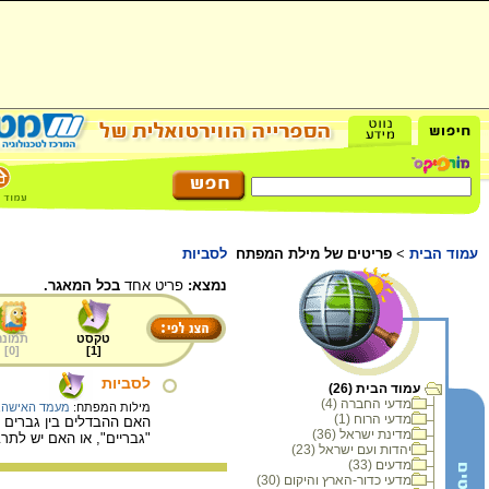
עמוד הבית
>
פריטים של מילת המפתח
לסביות
נמצא:
פריט אחד
בכל המאגר.
טקסט
תמונה
]
0
[
]
1
[
לסביות
עמוד הבית (26)
מדעי החברה (4)
מילות המפתח:
מעמד האישה
,
מדעי הרוח (1)
האם ההבדלים בין גברים ל
מדינת ישראל (36)
"גבריים", או האם יש לתרב
יהדות ועם ישראל (23)
מדעים (33)
מדעי כדור-הארץ והיקום (30)