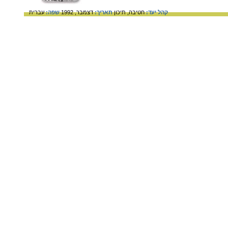
קהל יעד:
חטיבה,
תיכון
תאריך:
דצמבר, 1992
שפה:
עברית