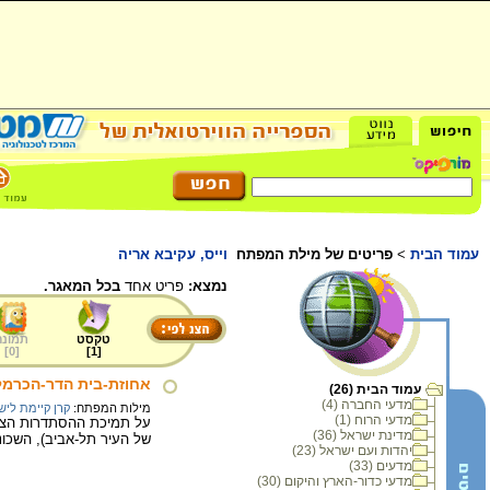
עמוד הבית
>
פריטים של מילת המפתח
וייס, עקיבא אריה
נמצא:
פריט אחד
בכל המאגר.
טקסט
תמונה
]
0
[
]
1
[
אחוזת-בית הדר-הכרמל 
עמוד הבית (26)
מדעי החברה (4)
מילות המפתח:
קרן קיימת ליש
מדעי הרוח (1)
מדינת ישראל (36)
של העיר תל-אביב), השכונ
יהדות ועם ישראל (23)
מדעים (33)
מדעי כדור-הארץ והיקום (30)