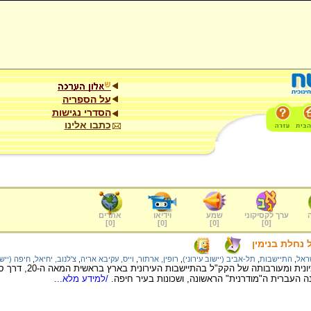
על הספריה
הסדרי נגישות
כתבו אלינו
ערך לקסיקוני
שמע
וידיאו
אתרים
]
0
[
]
0
[
]
0
[
]
0
[
נחלת בנימין
ראל
,
התיישבות
,
תל-אביב (יישוב עירוני)
,
רופין, ארתור
,
וייס, עקיבא אריה
,
צ'לנוב, יחיאל
,
חיפה (יישו
על תמיכת ההסתדרות הצי
ה העברית ה"מודרנית" הראשונה, ושכונות בעיר חיפה.
/למידע מלא...