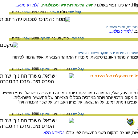
ו
.
/למידע מלא...
תעשיות עתירות ידע
טכנולוגיה
קהל יעד:
כולם
תאריך:
1997-2003
שפה:
עברית
ות ידע
,
אזורי תעשייה
ב.
/למידע מלא...
קהל יעד:
יסודי,
חטיבה
תאריך:
2008
שפה:
עברית
עשיות עתירות ידע
,
מחקר ופיתוח תעשייתי
שצמחה מתוך האוניברסיטאות ומעבדות המחקר הצבאיות ואשר גרמה לפיתוח
קהל יעד:
חטיבה,
תיכון
תאריך:
1998
שפה:
עברית
עליית משקלם של הענפים
ים הינה, אולי, התמורה המובהקת ביותר במבנה התעשייה בישראל. ענפי תעשייה
ים מקום מרכזי יותר ויותר במרבית מסלולי הצמיחה של התעשייה הישראלית.
ענפים המתקדמים, על התשואה, על פריון העבודה, על שכר העבודה ועל
קהל יעד:
חטיבה,
תיכון
תאריך:
1996
שפה:
עברית
ות, שניצב במקום השני בתעשייה לפי גודלו.
/למידע מלא...