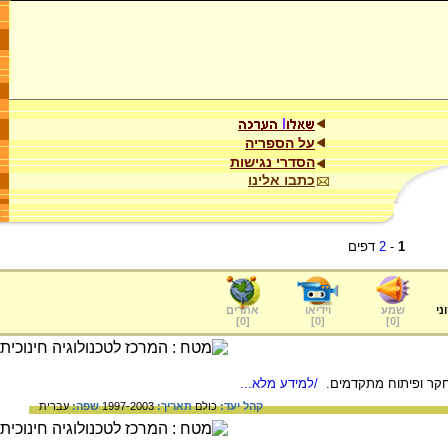
על הספריה
הסדרי נגישות
כתבו אלינו
1
-
2
דפים
ני
שמע
וידיאו
אתרים
]
0
[
]
0
[
]
0
[
חקר ופיתוח מתקדמים.
/למידע מלא...
קהל יעד:
כולם
תאריך:
1997-2003
שפה:
עברית