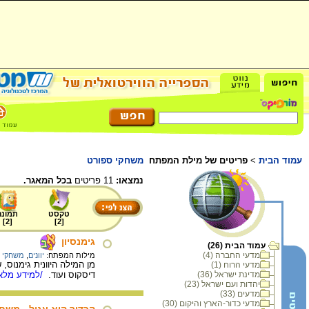
עמוד הבית
>
פריטים של מילת המפתח
משחקי ספורט
נמצאו:
11 פריטים
בכל המאגר.
טקסט
תמונה
]
2
[
]
2
[
גימנסיון
עמוד הבית (26)
מדעי החברה (4)
מילות המפתח:
יוונים
,
משחקי 
מן המילה היוונית גימנוס, 
מדעי הרוח (1)
מדינת ישראל (36)
דיסקוס ועוד.
/למידע מלא.
יהדות ועם ישראל (23)
מדעים (33)
מדעי כדור-הארץ והיקום (30)
הכדור הוא עגול - משחק