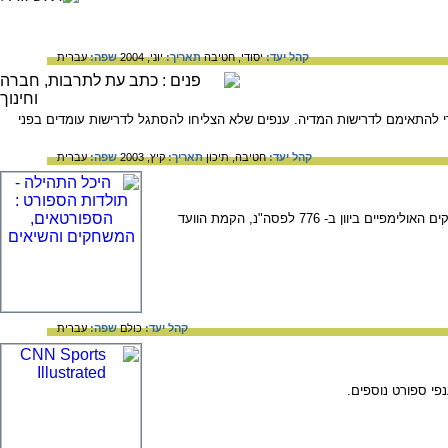
קהל יעד:
יסודי,
חטיבה
תאריך:
יוני, 2004
שפה:
עברית
כדי להתאימם לדרישות המדיה. ענפים שלא הצליחו להסתגל לדרישות עומדים בפני
קהל יעד:
חטיבה,
תיכון
תאריך:
קיץ, 2003
שפה:
עברית
אתר המציג את תולדות משחקי הספורט על ציר זמן. משחק הכדורת, האיגרוף ותחרויות ריצה במצרים, המשחקים האולימפיים ביוון ב- 776 לפסה"נ, הקמת הוועד
קהל יעד:
כולם
שפה:
עברית