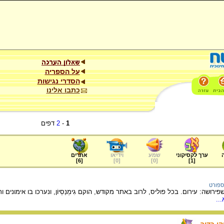
על הספריה
הסדרי נגישות
כתבו אלינו
1
-
2
דפים
ערך לקסיקוני
שמע
וידיאו
אתרים
]
6
[
]
0
[
]
0
[
]
1
[
ספורט
שפירושה: עירום. בכל פוליס, לרוב באתר מקודש, הוקם גִימְנַסְיוֹן, ונערכו בו אימונים
..
י כדור