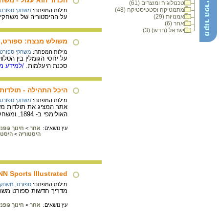
טכנולוגיה ומוצרים (61)
מתמטיקה וסטטיסטיקה (48)
מילות המפתח:
משחקי ספורט
אמנויות (29)
על ההיסטוריה של משחקי ה
אחר (6)
ישראל (חדש) (3)
משולש מנצח: ספורט, ט
מילות המפתח:
משחקי ספורט
על יחסי הגומלין בין הטל
סכנת היעלמות.
/למידע מל
היכל התהילה - תולדו
מילות המפתח:
משחקי ספורט
האולימפי ב- 1894, ומשחקים וספורטאים מפורסמים מאז ועד ימינו.
עץ נושאים:
אחר
>
חינוך גופנ
היסטוריה
>
היסטו
N Sports Illustrated
מילות המפתח:
ספורט
,
משחקי
מדריך חדשות ספורט משותף ל-CNN ול- SPORTS ILLUSTRATED בנושאי כדורגל, כדור-בסיס, הוקי, טניס
עץ נושאים:
אחר
>
חינוך גופנ