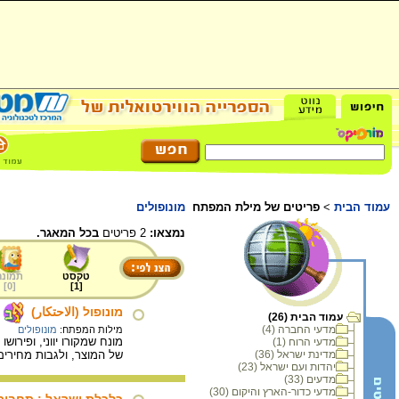
עמוד הבית
>
פריטים של מילת המפתח
מונופולים
נמצאו:
2 פריטים
בכל המאגר.
טקסט
תמונה
]
0
[
]
1
[
מונופול (الاحتكار)
עמוד הבית (26)
מדעי החברה (4)
מילות המפתח:
מונופולים
מונח שמקורו יווני, ופירו
מדעי הרוח (1)
מדינת ישראל (36)
של המוצר, ולגבות מחירים
יהדות ועם ישראל (23)
מדעים (33)
מדעי כדור-הארץ והיקום (30)
כלכלת ישראל : תחבור