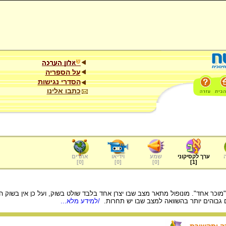
על הספריה
הסדרי נגישות
כתבו אלינו
ערך לקסיקוני
שמע
וידיאו
אתרים
]
0
[
]
0
[
]
0
[
]
1
[
שו "מוכר אחד". מונופול מתאר מצב שבו יצרן אחד בלבד שולט בשוק, ועל כן אין בשוק 
 גבוהים יותר בהשוואה למצב שבו יש תחרות.
/למידע מלא...
ה ותקשורת