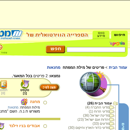
עמוד הבית
>
פריטים של מילת המפתח
מחנאות
נמצאו:
2 פריטים
בכל המאגר.
טקסט
תמונה
]
0
[
]
1
[
מחנה
עמוד הבית (26)
מדעי החברה (4)
מילות המפתח:
מחנאות
משורש ח.נ.ה. השם "מחנה"
מדעי הרוח (1)
מדינת ישראל (36)
יהדות ועם ישראל (23)
מדעים (33)
אבודים בניו זילנד
מדעי כדור-הארץ והיקום (30)