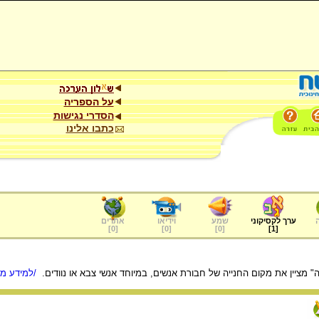
על הספריה
הסדרי נגישות
כתבו אלינו
ערך לקסיקוני
שמע
וידיאו
אתרים
]
0
[
]
0
[
]
0
[
]
1
[
 מציין את מקום החנייה של חבורת אנשים, במיוחד אנשי צבא או נוודים.
/למידע מל