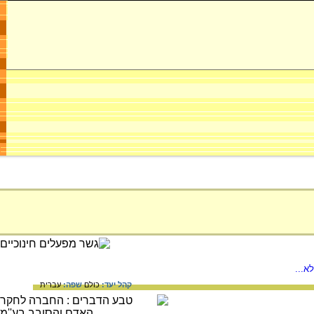
א...
קהל יעד:
כולם
שפה:
עברית