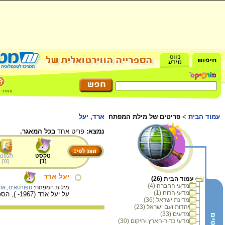
עמוד הבית
>
פריטים של מילת המפתח
ארד, יעל
נמצא:
פריט אחד
בכל המאגר.
טקסט
תמונה
]
0
[
]
1
[
יעל ארד
עמוד הבית (26)
מדעי החברה (4)
מילות המפתח:
ספורטאים
,
ארד
מדעי הרוח (1)
על יעל ארד (1967- ), הספורטאית הישראלית הראשונה שזכתה במדליה אולימפית בג'ודו.
מדינת ישראל (36)
יהדות ועם ישראל (23)
מדעים (33)
מדעי כדור-הארץ והיקום (30)