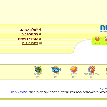
על הספריה
הסדרי נגישות
כתבו אלינו
ערך לקסיקוני
שמע
וידיאו
אתרים
]
0
[
]
0
[
]
0
[
]
0
[
, יעל
/למידע מלא...