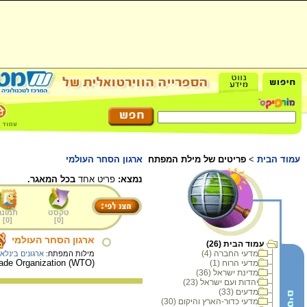
עמוד הבית
>
פריטים של מילת המפתח
ארגון הסחר העולמי
נמצא:
פריט אחד
בכל המאגר.
טקסט
תמונה
]
0
[
]
0
[
ארגון הסחר העולמי
עמוד הבית (26)
מדעי החברה (4)
מילות המפתח:
ארגונים בינלאו
(World Trade Organization (WTO. ארגון הסחר העולמי נוסד ב- 1 בינואר 1995 בז'נבה שבשוויץ, ועד ליולי 2001 הצטרפו לשורותיו 142 מדינות.
מדעי הרוח (1)
מדינת ישראל (36)
יהדות ועם ישראל (23)
מדעים (33)
מדעי כדור-הארץ והיקום (30)