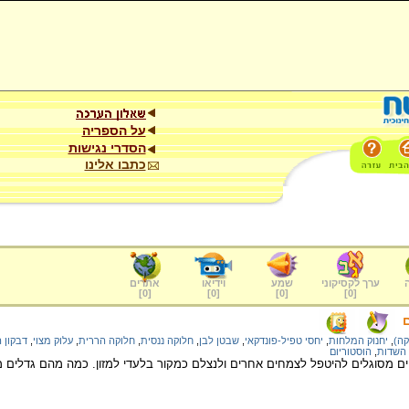
על הספריה
הסדרי נגישות
כתבו אלינו
ערך לקסיקוני
שמע
וידיאו
אתרים
]
0
[
]
0
[
]
0
[
]
0
[
קה)
,
יחנוק המלחות
,
יחסי טפיל-פונדקאי
,
שבטן לבן
,
חלוקה ננסית
,
חלוקה הררית
,
עלוק מצוי
,
דבקון 
השדות
,
הוסטוריום
ים מסוגלים להיטפל לצמחים אחרים ולנצלם כמקור בלעדי למזון. כמה מהם גדלים