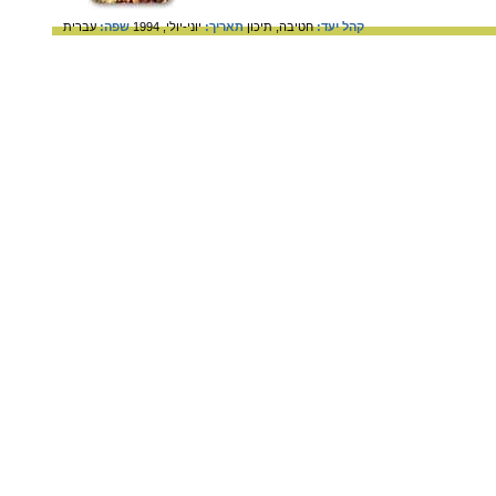
קהל יעד:
חטיבה,
תיכון
תאריך:
יוני-יולי, 1994
שפה:
עברית