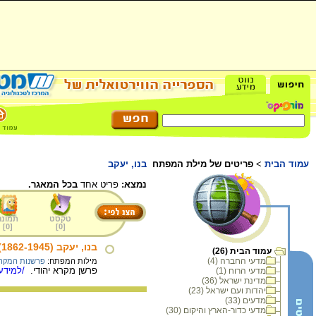
עמוד הבית
>
פריטים של מילת המפתח
בנו, יעקב
נמצא:
פריט אחד
בכל המאגר.
טקסט
תמונה
]
0
[
]
0
[
בנו, יעקב (1862-1945)
עמוד הבית (26)
מדעי החברה (4)
מילות המפתח:
פרשנות המקר
פרשן מקרא יהודי.
/למידע 
מדעי הרוח (1)
מדינת ישראל (36)
יהדות ועם ישראל (23)
מדעים (33)
מדעי כדור-הארץ והיקום (30)