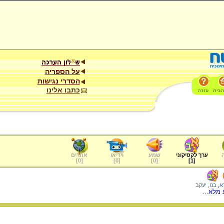
על הספריה
הסדרי נגישות
כתבו אלינו
ערך לקסיקוני
שמע
וידיאו
אתרים
]
0
[
]
0
[
]
0
[
]
1
[
א
,
בנו, יעקב
מלא...