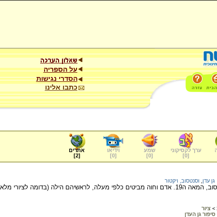
על הספריה
הסדרי נגישות
כתבו אלינו
ערך לקסיקוני
שמע
וידיאו
אתרים
]
2
[
]
0
[
]
0
[
]
0
[
גן עדן
,
וסנטסוב, ויקטור
ציור של האמן ויקטור וסנטסוב, המאה ה19. אדם וחוה מביטים כלפי מעלה, לראשיהם הילה (ב
>
ציור
סיפור גן העדן