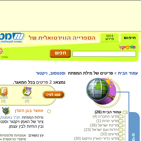
עמוד הבית
>
פריטים של מילת המפתח
וסנטסוב, ויקטור
נמצאו:
2 פריטים
בכל המאגר.
טקסט
תמונה
]
0
[
]
0
[
אושר בגן העדן
עמוד הבית (26)
מדעי החברה (4)
מילות המפתח:
תנ"ך באמנות
,
מדעי הרוח (1)
מדינת ישראל (36)
ובין החיות לבין עצמן.
יהדות ועם ישראל (23)
מדעים (33)
עץ נושאים:
אמנויות פלסטיות
מדעי כדור-הארץ והיקום (30)
סיפורי הראשית
>